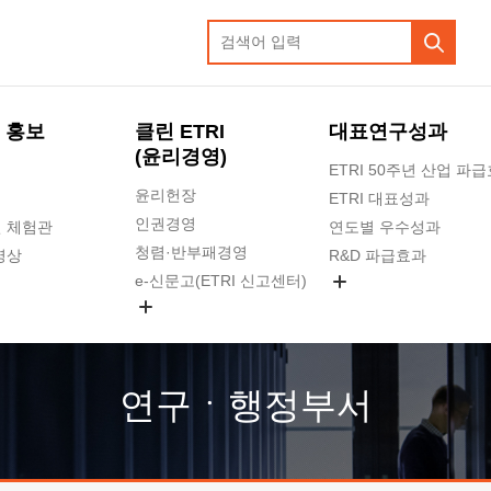
 홍보
클린 ETRI
대표연구성과
(윤리경영)
ETRI 50주년 산업 파
윤리헌장
ETRI 대표성과
인권경영
 체험관
연도별 우수성과
청렴·반부패경영
영상
R&D 파급효과
e-신문고(ETRI 신고센터)
지식공유플랫폼
공익신고
청렴포털 신고
고객의소리
연구ㆍ행정부서
수의계약 현황
부패징계 현황
감사결과공개