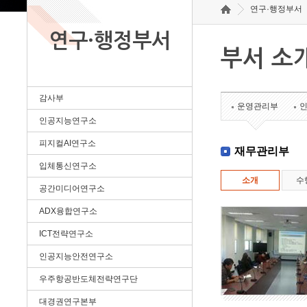
연구·행정부서
연구·행정부서
부서 소
감사부
운영관리부
인공지능연구소
피지컬AI연구소
재무관리부
입체통신연구소
소개
수
공간미디어연구소
ADX융합연구소
ICT전략연구소
인공지능안전연구소
우주항공반도체전략연구단
대경권연구본부