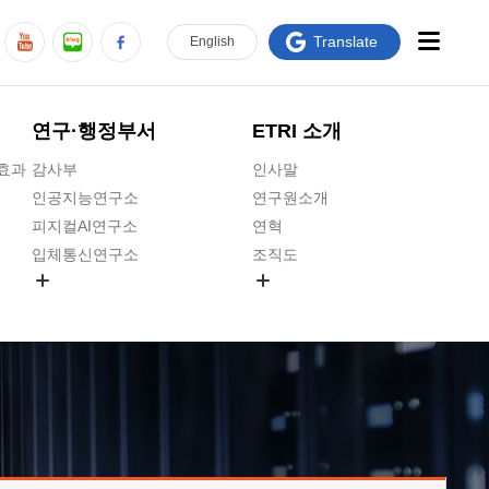
Translate
En
glish
연구·행정부서
ETRI 소개
급효과
감사부
인사말
인공지능연구소
연구원소개
피지컬AI연구소
연혁
입체통신연구소
조직도
공간미디어연구소
기타 공개정보
ADX융합연구소
원규 제·개정 예고
ICT전략연구소
연구원 고객헌장
인공지능안전연구소
ETRI CI
우주항공반도체전략연구단
주요업무연락처
대경권연구본부
찾아오시는길
호남권연구본부