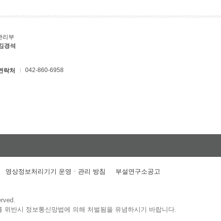
관리부
 김경석
042-860-6958
연락처
영상정보처리기기 운영ㆍ관리 방침
부설연구소공고
erved.
를 위반시 정보통신망법에 의해 처벌됨을 유념하시기 바랍니다.