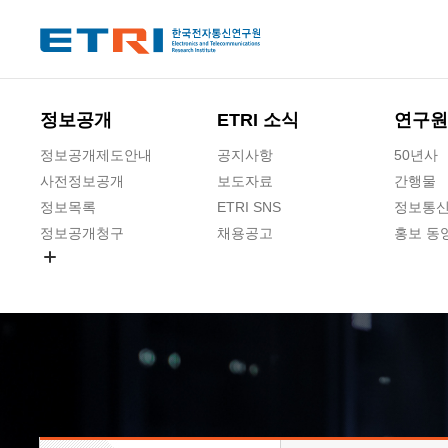
본문 바로가기
주요메뉴 바로가기
하단메뉴 바로가기
정보공개
ETRI 소식
연구원
정보공개제도안내
공지사항
50년사
사전정보공개
보도자료
간행물
정보목록
ETRI SNS
정보통신
정보공개청구
채용공고
홍보 동
경영공시
공공데이터개방
사업실명제