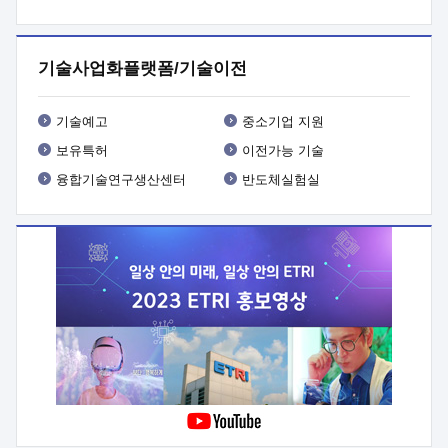
프로그램 개발
 상세이력ㅇ(붙 임1) 대상인력 A 상세이력ㅇ(붙
임2) 대상인력 B 상세이력
3. 신청방법 및 향후일정 등

신청방법: 이메일 (verdi@etri.re.kr)* <별첨양식>을 작성하여
기술사업화플랫폼/기술이전
제출
 문 의 처: ETRI사업화본부 기업성장지원부
기업성장지원전략실ㅇ오경석 책임 연구원 (T. 042-860-5076,
verdi@etri.re.kr)
 제출양식
ㅇ(별첨양식) ETRI연구인력
기술예고
중소기업 지원
현장지원 신청서 (기업)
보유특허
이전가능 기술
융합기술연구생산센터
반도체실험실