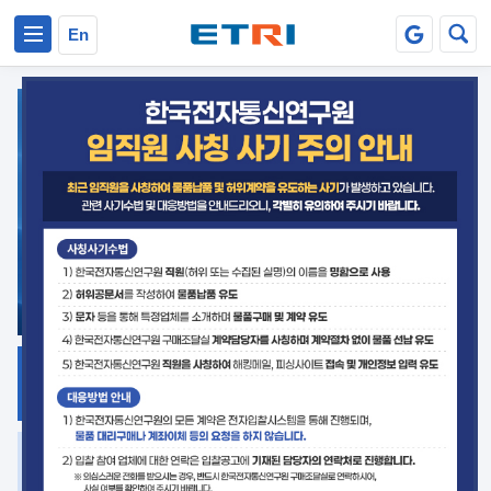
본문 바로가기
주요메뉴 바로가기
En
지식공유
ETRI 오픈소스
플랫폼
거버넌스 대응
발간자료