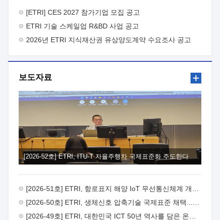
바랍니다.
2026년 8월 한국전자통신연구원장
1. 추진개요

추진목적: ETRI 인력을 기업현장에 파견. 기술지원을
[ETRI] CES 2027 참가기업 모집 공고
실시함으로써 ETRI 개발기술의 사업화를 지원하여
ETRI 기술 스케일업 R&BD 사업 공고
사업화성과를 극대화하고, 지원기업을 강견기업으로 육성하고자
함.
2026년 ETRI 지식재산권 유상양도계약 수요조사 공고
 신청자격: ETRI 협력기업 및 일반 ICT 중소기업*
협력기업: ETRI 창업/연구소기업, 기술이전/출자기업 등 ETRI
개발기술을 사업화하고자 하는 기업
 파견기간: 1년 이상
[최대 3년까지 연속지원 가능]* 연속지원은 지원완료 시점에서
보도자료
당해 지원실적과 차기 지원계획을 평가하여 결정
 기업부담:
연구인력 연봉기준 30 ~ 40%* (1년차) 연봉의 30%, (2 ~ 3년차)
연봉의 40%
 추진일정(1)희망기업 신청/접수(2)희망인력-
희망기업 매칭(3)현장조사/ 선정(심의)(4)협약체결(5)
기업파견8월 3일 ~ 14일
8월 17일 ~ 26일
9월초순
9월 중순
10월 이후* 상기일정은 희망인력-희망기업간 매칭 원활시를
가정한 것으로 상황에 따라 상당기간 일정이 지연될 수 있음. **
(1)희망인력-희망기업간 적합성이 낮다고 판단되거나, (2)
희망인력이 파견의사를 철회할 경우 후속 절차가 진행되지 않을
[2026-52호] ETRI, ITU-T 자율주행차 국제표준화 주도한다
수 있음.2. 현장지원 희망인력 및 상세이력
 희망인력
목록기술분야연구인력번호지원가능 기술반도체/
전자소자A반도체 소자(trasistor/diode) 제작 공정 전자소자 제작
[2026-51호] ETRI, 항로표지 해양 IoT 무선통신체계 개발 나선다
공정(FET / SBD 등 )유기물 반도체 소재 및 소자 설계, 합성 및
제작바이오센서 설계/제작토양/수질/가스 센서 설계/
[2026-50호] ETRI, 생체신호 압축기술 국제표준 채택...의료 AI 시대 연다
제작광소자응용B광 센서 및 응용 시스템시스템 제어 및 데이터
[2026-49호] ETRI, 대한민국 ICT 50년 역사를 담은 온라인 50년사 공개
처리FPGA 제어, VHDL 프로그램 개발Labview, Python, C