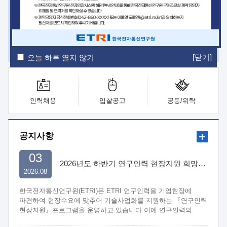
ETRI Insight
ETRI Journal
전자통신동향분석
ETRI 웹진
ETRI 간행물
전자도서관
[닫기]
오늘 하루 열지 않기
인력채용
입찰공고
공동/위탁
공지사항
03
2026년도 하반기 연구인력 현장지원 희망기업 신청/접수
2026.08
한국전자통신연구원(ETRI)은 ETRI 연구인력을 기업현장에
파견하여 현장수요에 맞추어 기술사업화를 지원하는 『연구인력
현장지원』프로그램을 운영하고 있습니다.이에 연구인력의
지원을 희망하는 중소.중견기업에서는 신청하여 주시기