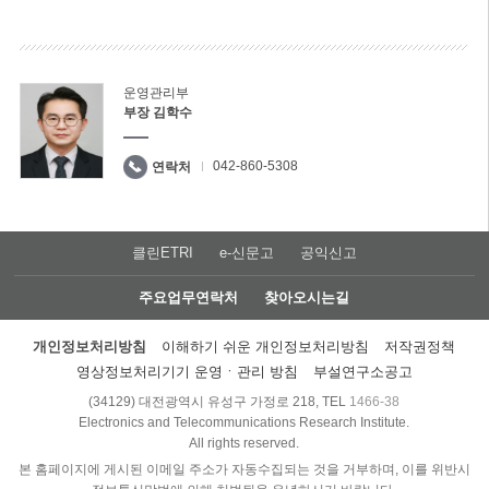
운영관리부
부장 김학수
042-860-5308
연락처
클린ETRI
e-신문고
공익신고
주요업무연락처
찾아오시는길
개인정보처리방침
이해하기 쉬운 개인정보처리방침
저작권정책
영상정보처리기기 운영ㆍ관리 방침
부설연구소공고
(34129) 대전광역시 유성구 가정로 218, TEL
1466-38
Electronics and Telecommunications Research Institute.
All rights reserved.
본 홈페이지에 게시된 이메일 주소가 자동수집되는 것을 거부하며, 이를 위반시