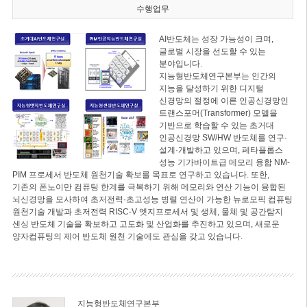
수행업무
AI반도체는 성장 가능성이 크며,
글로벌 시장을 선도할 수 있는
분야입니다.
지능형반도체연구본부는 인간의
지능을 달성하기 위한 디지털
신경망의 절정에 이른 인공신경망인
트랜스포머(Transformer) 모델을
기반으로 학습할 수 있는 초거대
인공신경망 SW/HW 반도체를 연구·
설계·개발하고 있으며, 페타플롭스
성능 기가바이트급 메모리 융합 NM-
PIM 프로세서 반도체 원천기술 확보를 목표로 연구하고 있습니다. 또한,
기존의 폰노이만 컴퓨팅 한계를 극복하기 위해 메모리와 연산 기능이 융합된
뇌신경망을 모사하여 초저전력·초고성능 병렬 연산이 가능한 뉴로모픽 컴퓨팅
원천기술 개발과 초저전력 RISC-V 엣지프로세서 및 생체, 물체 및 공간탐지
센싱 반도체 기술을 확보하고 고도화 및 산업화를 추진하고 있으며, 새로운
양자컴퓨팅의 제어 반도체 원천 기술에도 관심을 갖고 있습니다.
지능형반도체연구본부