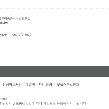
컴퓨팅응용서비스연구실
 김재인
062-970-6629
연락처
영상정보처리기기 운영ㆍ관리 방침
부설연구소공고
erved.
를 위반시 정보통신망법에 의해 처벌됨을 유념하시기 바랍니다.