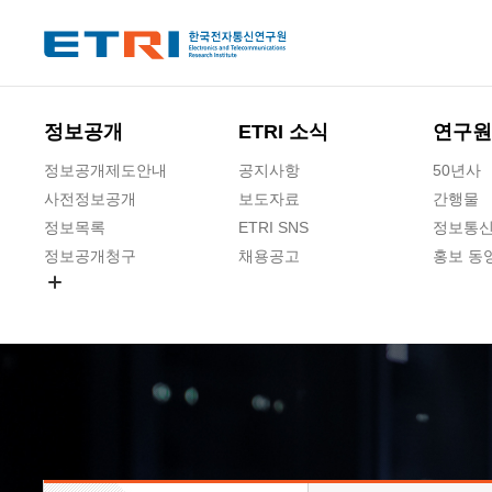
본문 바로가기
주요메뉴 바로가기
하단메뉴 바로가기
정보공개
ETRI 소식
연구원
정보공개제도안내
공지사항
50년사
사전정보공개
보도자료
간행물
정보목록
ETRI SNS
정보통신
정보공개청구
채용공고
홍보 동
경영공시
공공데이터개방
사업실명제