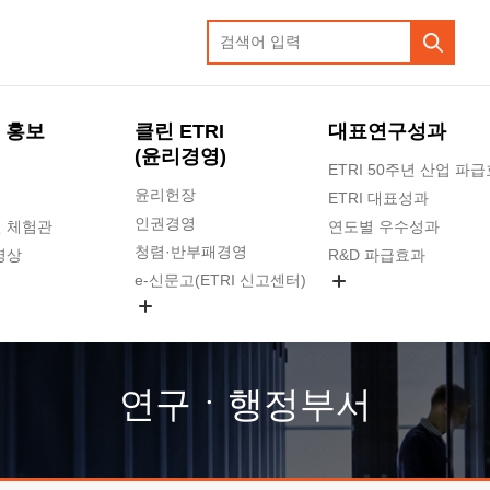
 홍보
클린 ETRI
대표연구성과
(윤리경영)
ETRI 50주년 산업 파
윤리헌장
ETRI 대표성과
인권경영
 체험관
연도별 우수성과
청렴·반부패경영
영상
R&D 파급효과
e-신문고(ETRI 신고센터)
지식공유플랫폼
공익신고
청렴포털 신고
고객의소리
연구ㆍ행정부서
수의계약 현황
부패징계 현황
감사결과공개