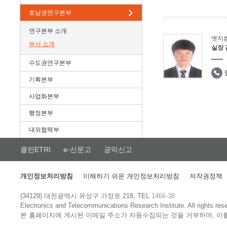
호남권연구본부
연구본부 소개
엣지
부서 소개
실장
수도권연구본부
기획본부
사업화본부
행정본부
대외협력부
클린ETRI
e-신문고
공익신고
개인정보처리방침
이해하기 쉬운 개인정보처리방침
저작권정책
(34129) 대전광역시 유성구 가정로 218, TEL
1466-38
Electronics and Telecommunications Research Institute.
All rights res
본 홈페이지에 게시된 이메일 주소가 자동수집되는 것을 거부하며, 이