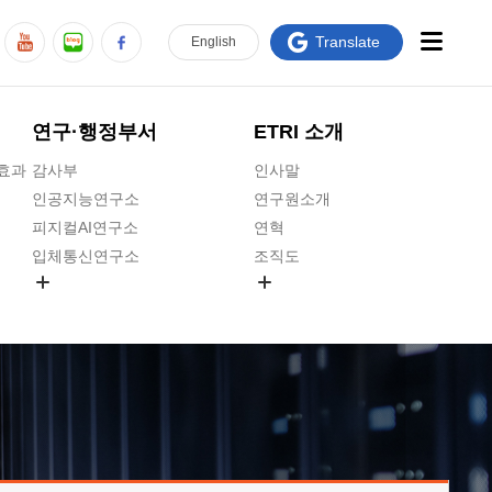
Translate
En
glish
연구·행정부서
ETRI 소개
급효과
감사부
인사말
인공지능연구소
연구원소개
피지컬AI연구소
연혁
입체통신연구소
조직도
공간미디어연구소
기타 공개정보
ADX융합연구소
원규 제·개정 예고
ICT전략연구소
연구원 고객헌장
인공지능안전연구소
ETRI CI
우주항공반도체전략연구단
주요업무연락처
대경권연구본부
찾아오시는길
호남권연구본부