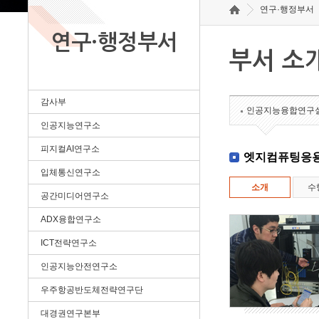
연구·행정부서
연구·행정부서
부서 소
감사부
인공지능융합연구
인공지능연구소
피지컬AI연구소
엣지컴퓨팅응
입체통신연구소
소개
수
공간미디어연구소
ADX융합연구소
ICT전략연구소
인공지능안전연구소
우주항공반도체전략연구단
대경권연구본부