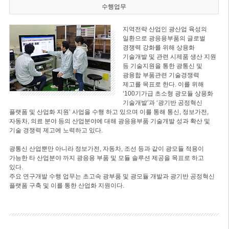
수행업무
지역전략 산업인 광산업 육성의
일환으로 광응용부품의 글로벌
경쟁력 강화를 위해 상용화
기술개발 및 관련 시제품 생산 지원
등 기술지원을 통한 광통신 및
광융합 부품관련 기술경쟁력
제고를 목표로 한다. 이를 위해
‘100기가급 초소형 광모듈 상용화
기술개발’과 ‘광기반 공정혁신
플랫폼 및 산업화 지원’ 사업을 수행 하고 있으며 이를 통해 통신, 정보가전,
자동차, 의료 분야 등의 산업분야에 대해 광응용부품 기술개발 성과 확산 및
기술 경쟁력 제고에 노력하고 있다.
광통신 산업뿐만 아니라 정보가전, 자동차, 조선 등과 같이 광모듈 적용이
가능한 타 산업분야 까지 광응용 부품 및 모듈 솔루션 제공을 목표로 하고
있다.
주요 연구개발 수행 업무는 초고속 광부품 및 광모듈 개발과 광기반 공정혁신
플랫폼 구축 및 이를 통한 산업화 지원이다.