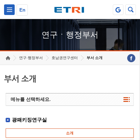
본문 바로가기
주요메뉴 바로가기
하단메뉴 바로가기
En
연구ㆍ행정부서
연구·행정부서
호남권연구센터
부서 소개
부서 소개
메뉴를 선택하세요.
광패키징연구실
소개