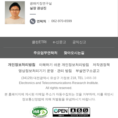
광패키징연구실
실장 권상진
062-970-6599
연락처
클린ETRI
e-신문고
공익신고
주요업무연락처
찾아오시는길
개인정보처리방침
이해하기 쉬운 개인정보처리방침
저작권정책
영상정보처리기기 운영ㆍ관리 방침
부설연구소공고
(34129) 대전광역시 유성구 가정로 218, TEL
1466-38
Electronics and Telecommunications Research Institute.
All rights reserved.
본 홈페이지에 게시된 이메일 주소가 자동수집되는 것을 거부하며, 이를 위반시
정보통신망법에 의해 처벌됨을 유념하시기 바랍니다.