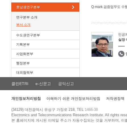
Q-mark 검증업무도 수
호남권연구본부
연구본부 소개
부서 소개
인공
수도권연구본부
실장
기획본부
사업화본부
행정본부
대외협력부
클린ETRI
e-신문고
공익신고
개인정보처리방침
이해하기 쉬운 개인정보처리방침
저작권정책
(34129) 대전광역시 유성구 가정로 218, TEL
1466-38
Electronics and Telecommunications Research Institute.
All rights res
본 홈페이지에 게시된 이메일 주소가 자동수집되는 것을 거부하며, 이