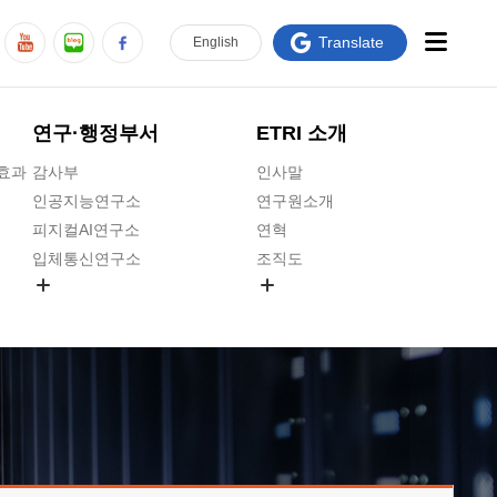
Translate
En
glish
연구·행정부서
ETRI 소개
급효과
감사부
인사말
인공지능연구소
연구원소개
피지컬AI연구소
연혁
입체통신연구소
조직도
공간미디어연구소
기타 공개정보
ADX융합연구소
원규 제·개정 예고
ICT전략연구소
연구원 고객헌장
인공지능안전연구소
ETRI CI
우주항공반도체전략연구단
주요업무연락처
대경권연구본부
찾아오시는길
호남권연구본부