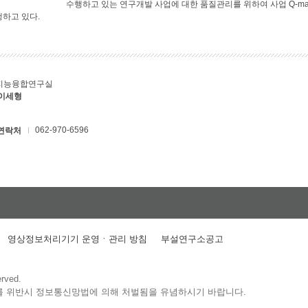
수행하고 있는 연구개발 사업에 대한 품질관리를 위하여 사업 Q-ma
행하고 있다.
지능융합연구실
 이세형
062-970-6596
연락처
영상정보처리기기 운영ㆍ관리 방침
부설연구소공고
erved.
를 위반시 정보통신망법에 의해 처벌됨을 유념하시기 바랍니다.