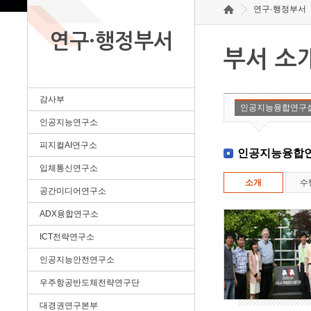
연구·행정부서
연구·행정부서
부서 소
감사부
인공지능융합연구
인공지능연구소
피지컬AI연구소
인공지능융합
입체통신연구소
소개
수
공간미디어연구소
ADX융합연구소
ICT전략연구소
인공지능안전연구소
우주항공반도체전략연구단
대경권연구본부