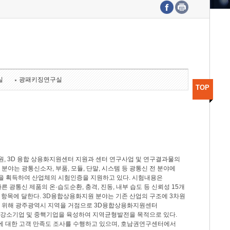
수도권연구본부
기획본부
사업화본부
행정본부
대외협력부
실
광패키징연구실
TOP
, 3D 융합 상용화지원센터 지원과 센터 연구사업 및 연구결과물의
분야는 광통신소자, 부품, 모듈, 단말, 시스템 등 광통신 전 분야에
을 획득하여 산업체의 시험인증을 지원하고 있다. 시험내용은
제시험규격에 따른 광통신 제품의 온·습도순환, 충격, 진동, 내부 습도 등 신뢰성 15개
2개 항목에 달한다. 3D융합상용화지원 분야는 기존 산업의 구조에 3차원
을 위해 광주광역시 지역을 거점으로 3D융합상용화지원센터
 강소기업 및 중핵기업을 육성하여 지역균형발전을 목적으로 있다.
활동에 대한 고객 만족도 조사를 수행하고 있으며, 호남권연구센터에서