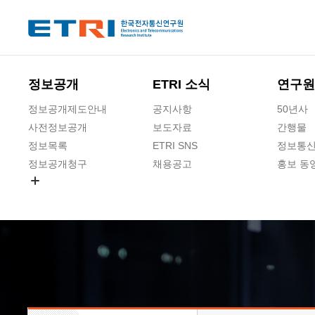
본문 바로가기
주요메뉴 바로가기
하단메뉴 바로가기
정보공개
ETRI 소식
연구원
정보공개제도안내
공지사항
50년사
사전정보공개
보도자료
간행물
정보목록
ETRI SNS
정보통신
정보공개청구
채용공고
홍보 동
경영공시
공공데이터개방
사업실명제