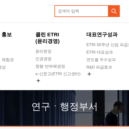
 홍보
클린 ETRI
대표연구성과
(윤리경영)
ETRI 50주년 산업 파
윤리헌장
ETRI 대표성과
인권경영
 체험관
연도별 우수성과
청렴·반부패경영
영상
R&D 파급효과
e-신문고(ETRI 신고센터)
지식공유플랫폼
공익신고
청렴포털 신고
고객의소리
연구ㆍ행정부서
수의계약 현황
부패징계 현황
감사결과공개