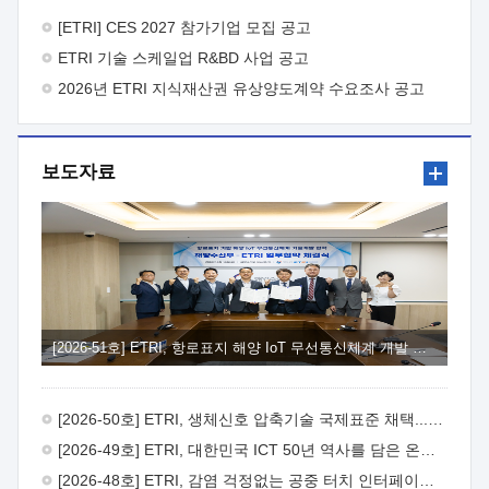
바랍니다.
2026년 8월 한국전자통신연구원장
1. 추진개요

추진목적: ETRI 인력을 기업현장에 파견. 기술지원을
[ETRI] CES 2027 참가기업 모집 공고
실시함으로써 ETRI 개발기술의 사업화를 지원하여
ETRI 기술 스케일업 R&BD 사업 공고
사업화성과를 극대화하고, 지원기업을 강견기업으로 육성하고자
함.
2026년 ETRI 지식재산권 유상양도계약 수요조사 공고
 신청자격: ETRI 협력기업 및 일반 ICT 중소기업*
협력기업: ETRI 창업/연구소기업, 기술이전/출자기업 등 ETRI
개발기술을 사업화하고자 하는 기업
 파견기간: 1년 이상
[최대 3년까지 연속지원 가능]* 연속지원은 지원완료 시점에서
보도자료
당해 지원실적과 차기 지원계획을 평가하여 결정
 기업부담:
연구인력 연봉기준 30 ~ 40%* (1년차) 연봉의 30%, (2 ~ 3년차)
연봉의 40%
 추진일정(1)희망기업 신청/접수(2)희망인력-
희망기업 매칭(3)현장조사/ 선정(심의)(4)협약체결(5)
기업파견8월 3일 ~ 14일
8월 17일 ~ 26일
9월초순
9월 중순
10월 이후* 상기일정은 희망인력-희망기업간 매칭 원활시를
가정한 것으로 상황에 따라 상당기간 일정이 지연될 수 있음. **
(1)희망인력-희망기업간 적합성이 낮다고 판단되거나, (2)
희망인력이 파견의사를 철회할 경우 후속 절차가 진행되지 않을
[2026-51호] ETRI, 항로표지 해양 IoT 무선통신체계 개발 나선다
수 있음.2. 현장지원 희망인력 및 상세이력
 희망인력
목록기술분야연구인력번호지원가능 기술반도체/
전자소자A반도체 소자(trasistor/diode) 제작 공정 전자소자 제작
[2026-50호] ETRI, 생체신호 압축기술 국제표준 채택...의료 AI 시대 연다
공정(FET / SBD 등 )유기물 반도체 소재 및 소자 설계, 합성 및
제작바이오센서 설계/제작토양/수질/가스 센서 설계/
[2026-49호] ETRI, 대한민국 ICT 50년 역사를 담은 온라인 50년사 공개
제작광소자응용B광 센서 및 응용 시스템시스템 제어 및 데이터
[2026-48호] ETRI, 감염 걱정없는 공중 터치 인터페이스 시대 연다
처리FPGA 제어, VHDL 프로그램 개발Labview, Python, C