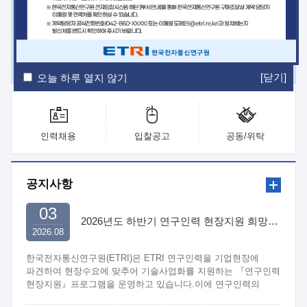
ETRI Insight
ETRI Journal
전자통신동향분석
ETRI 웹진
ETRI 간행물
전자도서관
[닫기]
오늘 하루 열지 않기
인력채용
입찰공고
공동/위탁
공지사항
03
2026년도 하반기 연구인력 현장지원 희망기업 신청/접수
2026.08
한국전자통신연구원(ETRI)은 ETRI 연구인력을 기업현장에
파견하여 현장수요에 맞추어 기술사업화를 지원하는 『연구인력
현장지원』프로그램을 운영하고 있습니다.이에 연구인력의
지원을 희망하는 중소.중견기업에서는 신청하여 주시기