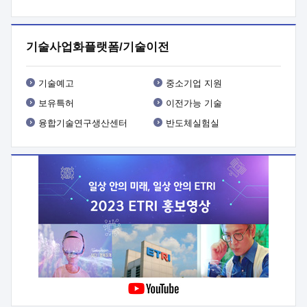
프로그램 개발
 상세이력ㅇ(붙 임1) 대상인력 A 상세이력ㅇ(붙
임2) 대상인력 B 상세이력
3. 신청방법 및 향후일정 등

신청방법: 이메일 (verdi@etri.re.kr)* <별첨양식>을 작성하여
기술사업화플랫폼/기술이전
제출
 문 의 처: ETRI사업화본부 기업성장지원부
기업성장지원전략실ㅇ오경석 책임 연구원 (T. 042-860-5076,
verdi@etri.re.kr)
 제출양식
ㅇ(별첨양식) ETRI연구인력
기술예고
중소기업 지원
현장지원 신청서 (기업)
보유특허
이전가능 기술
융합기술연구생산센터
반도체실험실