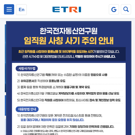
본문 바로가기
주요메뉴 바로가기
En
지식공유
ETRI 오픈소스
플랫폼
거버넌스 대응
발간자료