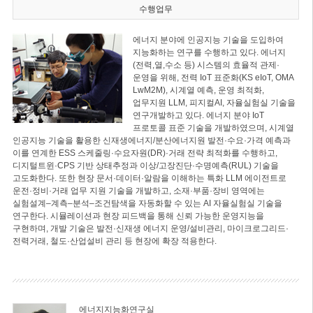
수행업무
에너지 분야에 인공지능 기술을 도입하여
지능화하는 연구를 수행하고 있다. 에너지
(전력,열,수소 등) 시스템의 효율적 관제·
운영을 위해, 전력 IoT 표준화(KS eIoT, OMA
LwM2M), 시계열 예측, 운영 최적화,
업무지원 LLM, 피지컬AI, 자율실험실 기술을
연구개발하고 있다. 에너지 분야 IoT
프로토콜 표준 기술을 개발하였으며, 시계열
인공지능 기술을 활용한 신재생에너지/분산에너지원 발전·수요·가격 예측과
이를 연계한 ESS 스케줄링·수요자원(DR)·거래 전략 최적화를 수행하고,
디지털트윈·CPS 기반 상태추정과 이상/고장진단·수명예측(RUL) 기술을
고도화한다. 또한 현장 문서·데이터·알람을 이해하는 특화 LLM 에이전트로
운전·정비·거래 업무 지원 기술을 개발하고, 소재·부품·장비 영역에는
실험설계–계측–분석–조건탐색을 자동화할 수 있는 AI 자율실험실 기술을
연구한다. 시뮬레이션과 현장 피드백을 통해 신뢰 가능한 운영지능을
구현하며, 개발 기술은 발전·신재생 에너지 운영/설비관리, 마이크로그리드·
전력거래, 철도·산업설비 관리 등 현장에 확장 적용한다.
에너지지능화연구실