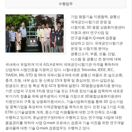
수행업무
기업 융합기술 지원협력, 광통신
국제공인시험기관 운영 및
시험지원, 3D 융합 상용화지원센터
지원과 센터 연구사업 및
연구결과물의 Q-mark 검증을
담당하고 있다. 국제공인시험기관
운영 및 시험지원 분야는
광통신소자, 부품, 모듈, 단말,
시스템 등 광통신 전 분야에 대해
국내에서 유일하게 미국 A2LA로부터 국제공인시험기관 자격을 획득하여
산업체의 시험인증을 지원하고 있다. 시험내용은 Telcordia, IEEE, IEC,
TIA/EIA, MIL-STD 등 66개 국제시험규격에 따른 광통신 제품의 온·습도순환,
충격, 진동, 내부 습도 등 신뢰성 15개 항목 및 중심파장, 반사·삽입손실,
편광모드 분산 등 특성 측정 42개 항목에 달한다. 3D융합상용화지원 분야는
기존 산업의 구조에 3차원 영상기술 또는 3차원 정보기술을 접목하여 새로운
부가가치 창출을 위해 광주광역시 지역을 거점으로 3D융합상용화지원센터
지원인프라 구축 및 상용화지원서비스, 기술사업화지원을 통해 3D 강소기업
및 중핵기업을 육성하여 지역균형발전을 목적으로 있다. 또한 1실 1기업 지원,
ETRI 신기술설명회 개최, 중소기업 지원활동에 대한 고객 만족도 조사를
수행하고 있으며, 호남권연구센터에서 수행하고 있는 연구개발 사업에 대한
품질관리를 위하여 사업 Q-mark 프로세스 검증과 기술 이전을 위한 연구개발
결과물에 대한 기술 Q-mark 검증업무도 수행하고 있다.