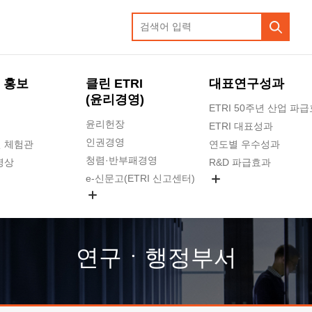
 홍보
클린 ETRI
대표연구성과
(윤리경영)
ETRI 50주년 산업 파
윤리헌장
ETRI 대표성과
인권경영
 체험관
연도별 우수성과
청렴·반부패경영
영상
R&D 파급효과
e-신문고(ETRI 신고센터)
지식공유플랫폼
공익신고
청렴포털 신고
고객의소리
연구ㆍ행정부서
수의계약 현황
부패징계 현황
감사결과공개