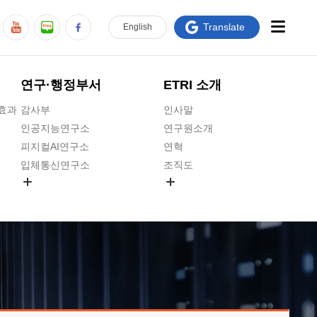
Translate
En
glish
연구·행정부서
ETRI 소개
급효과
감사부
인사말
인공지능연구소
연구원소개
피지컬AI연구소
연혁
입체통신연구소
조직도
공간미디어연구소
기타 공개정보
ADX융합연구소
원규 제·개정 예고
ICT전략연구소
연구원 고객헌장
인공지능안전연구소
ETRI CI
우주항공반도체전략연구단
주요업무연락처
대경권연구본부
찾아오시는길
호남권연구본부