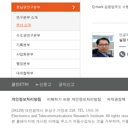
Q-mark 검증업무도 수
호남권연구본부
연구본부 소개
부서 소개
인공
수도권연구본부
실장
기획본부
사업화본부
행정본부
대외협력부
클린ETRI
e-신문고
공익신고
개인정보처리방침
이해하기 쉬운 개인정보처리방침
저작권정책
(34129) 대전광역시 유성구 가정로 218, TEL
1466-38
Electronics and Telecommunications Research Institute.
All rights res
본 홈페이지에 게시된 이메일 주소가 자동수집되는 것을 거부하며, 이