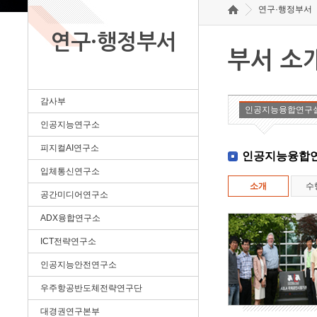
연구·행정부서
연구·행정부서
부서 소
감사부
인공지능융합연구
인공지능연구소
피지컬AI연구소
인공지능융합
입체통신연구소
소개
수
공간미디어연구소
ADX융합연구소
ICT전략연구소
인공지능안전연구소
우주항공반도체전략연구단
대경권연구본부