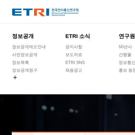
본문 바로가기
주요메뉴 바로가기
하단메뉴 바로가기
정보공개
ETRI 소식
연구원
정보공개제도안내
공지사항
50년사
사전정보공개
보도자료
간행물
정보목록
ETRI SNS
정보통신
정보공개청구
채용공고
홍보 동
경영공시
공공데이터개방
사업실명제