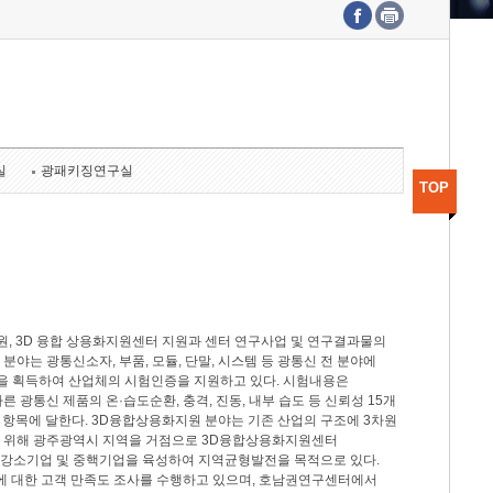
수도권연구본부
기획본부
사업화본부
행정본부
대외협력부
실
광패키징연구실
TOP
, 3D 융합 상용화지원센터 지원과 센터 연구사업 및 연구결과물의
분야는 광통신소자, 부품, 모듈, 단말, 시스템 등 광통신 전 분야에
을 획득하여 산업체의 시험인증을 지원하고 있다. 시험내용은
제시험규격에 따른 광통신 제품의 온·습도순환, 충격, 진동, 내부 습도 등 신뢰성 15개
2개 항목에 달한다. 3D융합상용화지원 분야는 기존 산업의 구조에 3차원
을 위해 광주광역시 지역을 거점으로 3D융합상용화지원센터
 강소기업 및 중핵기업을 육성하여 지역균형발전을 목적으로 있다.
활동에 대한 고객 만족도 조사를 수행하고 있으며, 호남권연구센터에서