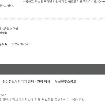
수행하고 있는 연구개발 사업에 대한 품질관리를 위하여 사업 Q-ma
행하고 있다.
지능융합연구실
 이세형
062-970-6596
연락처
영상정보처리기기 운영ㆍ관리 방침
부설연구소공고
erved.
를 위반시 정보통신망법에 의해 처벌됨을 유념하시기 바랍니다.