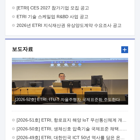
바랍니다.
2026년 8월 한국전자통신연구원장
1. 추진개요

추진목적: ETRI 인력을 기업현장에 파견. 기술지원을
[ETRI] CES 2027 참가기업 모집 공고
실시함으로써 ETRI 개발기술의 사업화를 지원하여
ETRI 기술 스케일업 R&BD 사업 공고
사업화성과를 극대화하고, 지원기업을 강견기업으로 육성하고자
함.
2026년 ETRI 지식재산권 유상양도계약 수요조사 공고
 신청자격: ETRI 협력기업 및 일반 ICT 중소기업*
협력기업: ETRI 창업/연구소기업, 기술이전/출자기업 등 ETRI
개발기술을 사업화하고자 하는 기업
 파견기간: 1년 이상
[최대 3년까지 연속지원 가능]* 연속지원은 지원완료 시점에서
보도자료
당해 지원실적과 차기 지원계획을 평가하여 결정
 기업부담:
연구인력 연봉기준 30 ~ 40%* (1년차) 연봉의 30%, (2 ~ 3년차)
연봉의 40%
 추진일정(1)희망기업 신청/접수(2)희망인력-
희망기업 매칭(3)현장조사/ 선정(심의)(4)협약체결(5)
기업파견8월 3일 ~ 14일
8월 17일 ~ 26일
9월초순
9월 중순
10월 이후* 상기일정은 희망인력-희망기업간 매칭 원활시를
가정한 것으로 상황에 따라 상당기간 일정이 지연될 수 있음. **
(1)희망인력-희망기업간 적합성이 낮다고 판단되거나, (2)
희망인력이 파견의사를 철회할 경우 후속 절차가 진행되지 않을
[2026-52호] ETRI, ITU-T 자율주행차 국제표준화 주도한다
수 있음.2. 현장지원 희망인력 및 상세이력
 희망인력
목록기술분야연구인력번호지원가능 기술반도체/
전자소자A반도체 소자(trasistor/diode) 제작 공정 전자소자 제작
[2026-51호] ETRI, 항로표지 해양 IoT 무선통신체계 개발 나선다
공정(FET / SBD 등 )유기물 반도체 소재 및 소자 설계, 합성 및
제작바이오센서 설계/제작토양/수질/가스 센서 설계/
[2026-50호] ETRI, 생체신호 압축기술 국제표준 채택...의료 AI 시대 연다
제작광소자응용B광 센서 및 응용 시스템시스템 제어 및 데이터
[2026-49호] ETRI, 대한민국 ICT 50년 역사를 담은 온라인 50년사 공개
처리FPGA 제어, VHDL 프로그램 개발Labview, Python, C