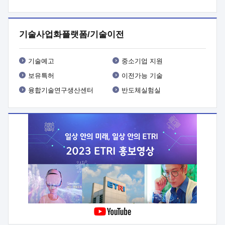
프로그램 개발
 상세이력ㅇ(붙 임1) 대상인력 A 상세이력ㅇ(붙
임2) 대상인력 B 상세이력
3. 신청방법 및 향후일정 등

신청방법: 이메일 (verdi@etri.re.kr)* <별첨양식>을 작성하여
기술사업화플랫폼/기술이전
제출
 문 의 처: ETRI사업화본부 기업성장지원부
기업성장지원전략실ㅇ오경석 책임 연구원 (T. 042-860-5076,
verdi@etri.re.kr)
 제출양식
ㅇ(별첨양식) ETRI연구인력
기술예고
중소기업 지원
현장지원 신청서 (기업)
보유특허
이전가능 기술
융합기술연구생산센터
반도체실험실