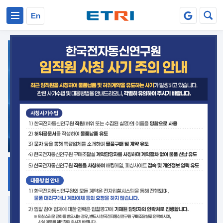
본문 바로가기
주요메뉴 바로가기
En
지식공유
ETRI 오픈소스
플랫폼
거버넌스 대응
발간자료