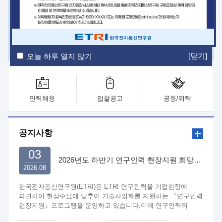
ETRI Insight
ETRI Journal
전자통신동향분석
ETRI 웹진
ETRI 간행물
전자도서관
[닫기]
오늘 하루 열지 않기
인력채용
입찰공고
공동/위탁
공지사항
03
2026년도 하반기 연구인력 현장지원 희망기업 신청/접수
2026.08
한국전자통신연구원(ETRI)은 ETRI 연구인력을 기업현장에
파견하여 현장수요에 맞추어 기술사업화를 지원하는 『연구인력
현장지원』프로그램을 운영하고 있습니다.이에 연구인력의
지원을 희망하는 중소.중견기업에서는 신청하여 주시기