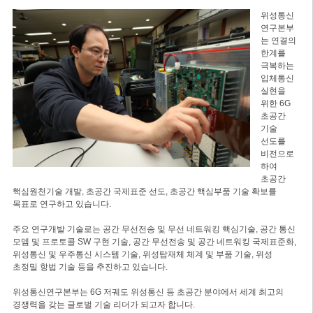
위성통신
연구본부
는 연결의
한계를
극복하는
입체통신
실현을
위한 6G
초공간
기술
선도를
비전으로
하여
초공간
핵심원천기술 개발, 초공간 국제표준 선도, 초공간 핵심부품 기술 확보를
목표로 연구하고 있습니다.
주요 연구개발 기술로는 공간 무선전송 및 무선 네트워킹 핵심기술, 공간 통신
모뎀 및 프로토콜 SW 구현 기술, 공간 무선전송 및 공간 네트워킹 국제표준화,
위성통신 및 우주통신 시스템 기술, 위성탑재체 체계 및 부품 기술, 위성
초정밀 항법 기술 등을 추진하고 있습니다.
위성통신연구본부는 6G 저궤도 위성통신 등 초공간 분야에서 세계 최고의
경쟁력을 갖는 글로벌 기술 리더가 되고자 합니다.