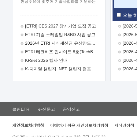
현장수요에 맞추어 기술사업화를 지원하는
『연구인력 현장지원』프로그램을
운영하고 있습니다.이에 연구인력의 지원을
오늘 하
희망하는 중소.중견기업에서는 신청하여
주시기 바랍니다.
2026년 8월
[ETRI] CES 2027 참가기업 모집 공고
한국전자통신연구원장
1. 추진개요

ETRI 기술 스케일업 R&BD 사업 공고
추진목적: ETRI 인력을 기업현장에 파견.
기술지원을 실시함으로써 ETRI 개발기술의
2026년 ETRI 지식재산권 유상양도계약 수요조사 공고
사업화를 지원하여 사업화성과를
ETRI 테크비즈 인사이트 8호(TechBiz Insight Vol.8) 발간
극대화하고, 지원기업을 강견기업으로
육성하고자 함.
 신청자격: ETRI
KRnet 2026 행사 안내
협력기업 및 일반 ICT 중소기업* 협력기업:
K-디지털 챌린지_NET 챌린지 캠프 시즌13 안내
ETRI 창업/연구소기업, 기술이전/출자기업
등 ETRI 개발기술을 사업화하고자 하는
기업
 파견기간: 1년 이상 [최대 3년까지
연속지원 가능]* 연속지원은 지원완료
시점에서 당해 지원실적과 차기 지원계획을
평가하여 결정
 기업부담: 연구인력
연봉기준 30 ~ 40%* (1년차) 연봉의 30%,
클린ETRI
e-신문고
공익신고
(2 ~ 3년차) 연봉의 40%
 추진일정(1)
희망기업 신청/접수(2)희망인력-희망기업
매칭(3)현장조사/ 선정(심의)(4)협약체결
개인정보처리방침
이해하기 쉬운 개인정보처리방침
저작권정책
(5)기업파견8월 3일 ~ 14일
8월 17일 ~
26일
9월초순
9월 중순
10월 이후*