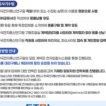
료
기술사업화플랫폼/기술
기술예고
중소기
보유특허
이전가
융합기술연구생산센터
반도