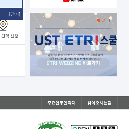
[닫기]
 견학
신청
주요업무연락처
찾아오시는길