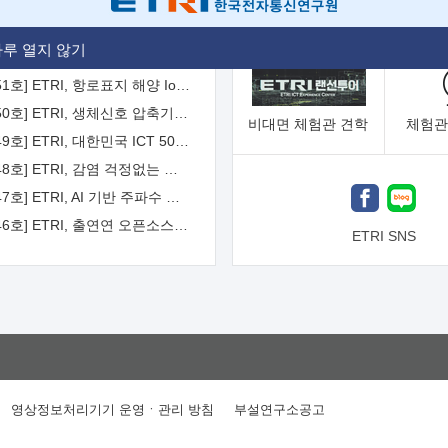
[2026-52호] ETRI, ITU-T 자율주행차 국제표준화 주도한다
루 열지 않기
[2026-51호] ETRI, 항로표지 해양 IoT 무선통신체계 개발 나선다
[2026-50호] ETRI, 생체신호 압축기술 국제표준 채택...의료 AI 시대 연다
비대면
체험관 견학
체험관
[2026-49호] ETRI, 대한민국 ICT 50년 역사를 담은 온라인 50년사 공개
[2026-48호] ETRI, 감염 걱정없는 공중 터치 인터페이스 시대 연다
[2026-47호] ETRI, AI 기반 주파수 예측기술 국제표준 이끌어
[2026-46호] ETRI, 출연연 오픈소스 협의체 '범출연연'으로 확대 운영
ETRI SNS
영상정보처리기기 운영ㆍ관리 방침
부설연구소공고