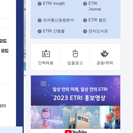
ETRI Insight
ETRI
수도권연구본부
Journal
기획본부
사업화본부
전자통신동향분석
ETRI 웹진
행정본부
ETRI 간행물
전자도서관
대외협력부
인력채용
입찰공고
공동/위탁
이전
업 지원
능 기술
체실험실