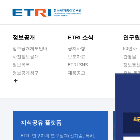
본문 바로가기
주요메뉴 바로가기
정보공개
ETRI 소식
연구원
정보공개제도안내
공지사항
50년사
사전정보공개
보도자료
간행물
정보목록
ETRI SNS
정보통신
정보공개청구
채용공고
홍보 동
경영공시
공공데이터개방
사업실명제
지식공유
플랫폼
ETRI 연구자의 연구성과(신기술, 특허,