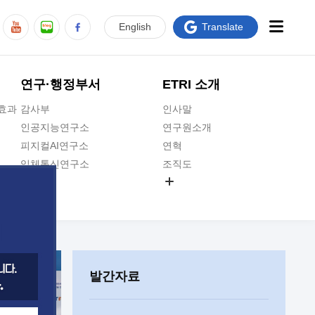
En
glish
Translate
연구·행정부서
ETRI 소개
급효과
감사부
인사말
인공지능연구소
연구원소개
피지컬AI연구소
연혁
입체통신연구소
조직도
공간미디어연구소
기타 공개정보
ADX융합연구소
원규 제·개정 예고
ICT전략연구소
연구원 고객헌장
인공지능안전연구소
ETRI CI
우주항공반도체전략연구단
주요업무연락처
발간자료
대경권연구본부
찾아오시는길
호남권연구본부