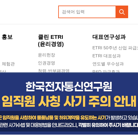
 홍보
클린 ETRI
대표연구성과
(윤리경영)
ETRI 50주년 산업 파
윤리헌장
ETRI 대표성과
인권경영
 체험관
연도별 우수성과
청렴·반부패경영
영상
R&D 파급효과
e-신문고(ETRI 신고센터)
지식공유플랫폼
공익신고
청렴포털 신고
고객의소리
수의계약 현황
부패징계 현황
감사결과공개