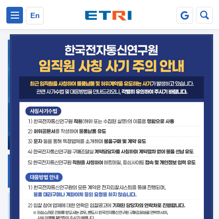
본문 바로가기
주요메뉴 바로가기
En
지식공유
ETRI 오픈소스
플랫폼
거버넌스 대응
발간자료