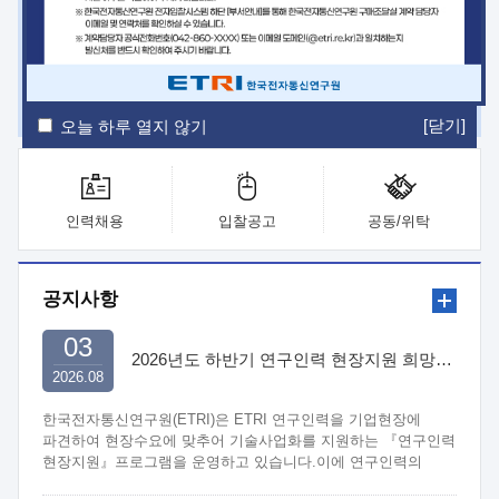
ETRI Insight
ETRI Journal
전자통신동향분석
ETRI 웹진
ETRI 간행물
전자도서관
[닫기]
오늘 하루 열지 않기
인력채용
입찰공고
공동/위탁
공지사항
03
2026년도 하반기 연구인력 현장지원 희망기업 신청/접수
2026.08
한국전자통신연구원(ETRI)은 ETRI 연구인력을 기업현장에
파견하여 현장수요에 맞추어 기술사업화를 지원하는 『연구인력
현장지원』프로그램을 운영하고 있습니다.이에 연구인력의
지원을 희망하는 중소.중견기업에서는 신청하여 주시기