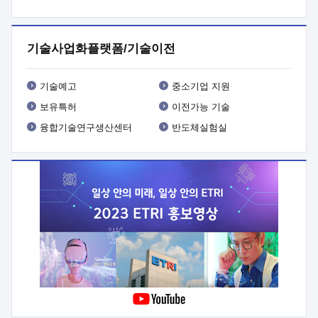
프로그램 개발
 상세이력ㅇ(붙 임1) 대상인력 A 상세이력ㅇ(붙
임2) 대상인력 B 상세이력
3. 신청방법 및 향후일정 등

신청방법: 이메일 (verdi@etri.re.kr)* <별첨양식>을 작성하여
기술사업화플랫폼/기술이전
제출
 문 의 처: ETRI사업화본부 기업성장지원부
기업성장지원전략실ㅇ오경석 책임 연구원 (T. 042-860-5076,
verdi@etri.re.kr)
 제출양식
ㅇ(별첨양식) ETRI연구인력
기술예고
중소기업 지원
현장지원 신청서 (기업)
보유특허
이전가능 기술
융합기술연구생산센터
반도체실험실