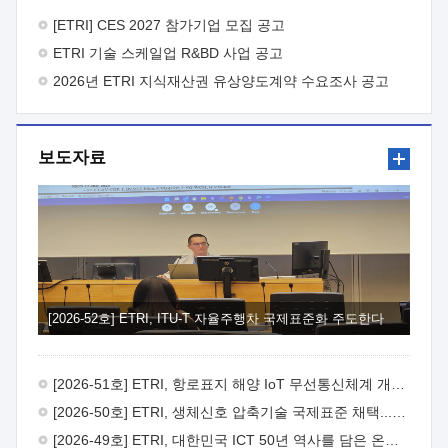
바랍니다.
2026년 8월 한국전자통신연구원장
1. 추진개요

추진목적: ETRI 인력을 기업현장에 파견. 기술지원을
[ETRI] CES 2027 참가기업 모집 공고
실시함으로써 ETRI 개발기술의 사업화를 지원하여
ETRI 기술 스케일업 R&BD 사업 공고
사업화성과를 극대화하고, 지원기업을 강견기업으로 육성하고자
함.
2026년 ETRI 지식재산권 유상양도계약 수요조사 공고
 신청자격: ETRI 협력기업 및 일반 ICT 중소기업*
협력기업: ETRI 창업/연구소기업, 기술이전/출자기업 등 ETRI
개발기술을 사업화하고자 하는 기업
 파견기간: 1년 이상
[최대 3년까지 연속지원 가능]* 연속지원은 지원완료 시점에서
보도자료
당해 지원실적과 차기 지원계획을 평가하여 결정
 기업부담:
연구인력 연봉기준 30 ~ 40%* (1년차) 연봉의 30%, (2 ~ 3년차)
연봉의 40%
 추진일정(1)희망기업 신청/접수(2)희망인력-
희망기업 매칭(3)현장조사/ 선정(심의)(4)협약체결(5)
기업파견8월 3일 ~ 14일
8월 17일 ~ 26일
9월초순
9월 중순
10월 이후* 상기일정은 희망인력-희망기업간 매칭 원활시를
가정한 것으로 상황에 따라 상당기간 일정이 지연될 수 있음. **
(1)희망인력-희망기업간 적합성이 낮다고 판단되거나, (2)
희망인력이 파견의사를 철회할 경우 후속 절차가 진행되지 않을
[2026-52호] ETRI, ITU-T 자율주행차 국제표준화 주도한다
수 있음.2. 현장지원 희망인력 및 상세이력
 희망인력
목록기술분야연구인력번호지원가능 기술반도체/
전자소자A반도체 소자(trasistor/diode) 제작 공정 전자소자 제작
[2026-51호] ETRI, 항로표지 해양 IoT 무선통신체계 개발 나선다
공정(FET / SBD 등 )유기물 반도체 소재 및 소자 설계, 합성 및
제작바이오센서 설계/제작토양/수질/가스 센서 설계/
[2026-50호] ETRI, 생체신호 압축기술 국제표준 채택...의료 AI 시대 연다
제작광소자응용B광 센서 및 응용 시스템시스템 제어 및 데이터
[2026-49호] ETRI, 대한민국 ICT 50년 역사를 담은 온라인 50년사 공개
처리FPGA 제어, VHDL 프로그램 개발Labview, Python, C