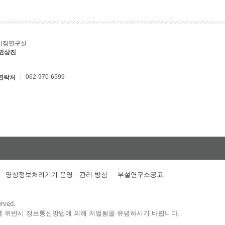
키징연구실
 권상진
062-970-6599
연락처
영상정보처리기기 운영ㆍ관리 방침
부설연구소공고
erved.
를 위반시 정보통신망법에 의해 처벌됨을 유념하시기 바랍니다.