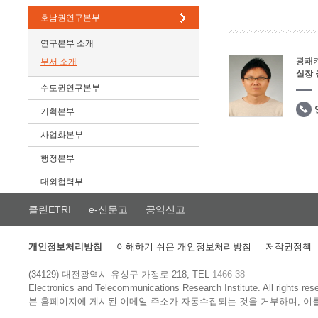
호남권연구본부
연구본부 소개
광패
부서 소개
실장
수도권연구본부
기획본부
사업화본부
행정본부
대외협력부
클린ETRI
e-신문고
공익신고
개인정보처리방침
이해하기 쉬운 개인정보처리방침
저작권정책
(34129) 대전광역시 유성구 가정로 218, TEL
1466-38
Electronics and Telecommunications Research Institute.
All rights res
본 홈페이지에 게시된 이메일 주소가 자동수집되는 것을 거부하며, 이