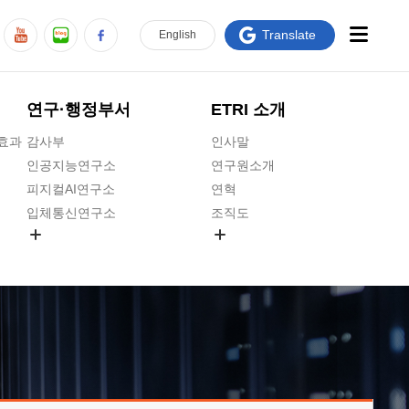
Translate
En
glish
연구·행정부서
ETRI 소개
급효과
감사부
인사말
인공지능연구소
연구원소개
피지컬AI연구소
연혁
입체통신연구소
조직도
공간미디어연구소
기타 공개정보
ADX융합연구소
원규 제·개정 예고
ICT전략연구소
연구원 고객헌장
인공지능안전연구소
ETRI CI
우주항공반도체전략연구단
주요업무연락처
대경권연구본부
찾아오시는길
호남권연구본부