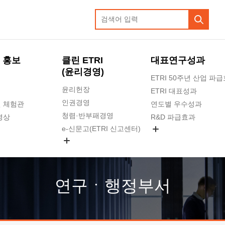
 홍보
클린 ETRI
대표연구성과
(윤리경영)
ETRI 50주년 산업 파
윤리헌장
ETRI 대표성과
인권경영
 체험관
연도별 우수성과
청렴·반부패경영
영상
R&D 파급효과
e-신문고(ETRI 신고센터)
지식공유플랫폼
공익신고
청렴포털 신고
고객의소리
연구ㆍ행정부서
수의계약 현황
부패징계 현황
감사결과공개