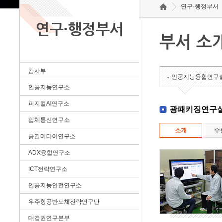
연구·행정부서
연구·행정부서
부서 소
감사부
인공지능융합연구
인공지능연구소
피지컬AI연구소
광패키징연구
입체통신연구소
소개
수
공간미디어연구소
ADX융합연구소
ICT전략연구소
인공지능안전연구소
우주항공반도체전략연구단
대경권연구본부