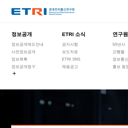
본문 바로가기
주요메뉴 바로가기
하단메뉴 바로가기
정보공개
ETRI 소식
연구원
정보공개제도안내
공지사항
50년사
사전정보공개
보도자료
간행물
정보목록
ETRI SNS
정보통신
정보공개청구
채용공고
홍보 동
경영공시
공공데이터개방
사업실명제