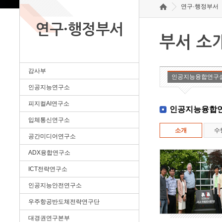
연구·행정부서
연구·행정부서
부서 소
감사부
인공지능융합연구
인공지능연구소
피지컬AI연구소
인공지능융합
입체통신연구소
소개
수
공간미디어연구소
ADX융합연구소
ICT전략연구소
인공지능안전연구소
우주항공반도체전략연구단
대경권연구본부