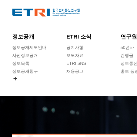
본문 바로가기
주요메뉴 바로가기
하단메뉴 바로가기
정보공개
ETRI 소식
연구원
정보공개제도안내
공지사항
50년사
사전정보공개
보도자료
간행물
정보목록
ETRI SNS
정보통신
정보공개청구
채용공고
홍보 동
경영공시
공공데이터개방
사업실명제