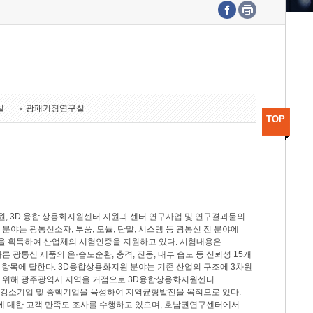
수도권연구본부
기획본부
사업화본부
행정본부
대외협력부
실
광패키징연구실
TOP
, 3D 융합 상용화지원센터 지원과 센터 연구사업 및 연구결과물의
분야는 광통신소자, 부품, 모듈, 단말, 시스템 등 광통신 전 분야에
을 획득하여 산업체의 시험인증을 지원하고 있다. 시험내용은
제시험규격에 따른 광통신 제품의 온·습도순환, 충격, 진동, 내부 습도 등 신뢰성 15개
2개 항목에 달한다. 3D융합상용화지원 분야는 기존 산업의 구조에 3차원
을 위해 광주광역시 지역을 거점으로 3D융합상용화지원센터
 강소기업 및 중핵기업을 육성하여 지역균형발전을 목적으로 있다.
활동에 대한 고객 만족도 조사를 수행하고 있으며, 호남권연구센터에서