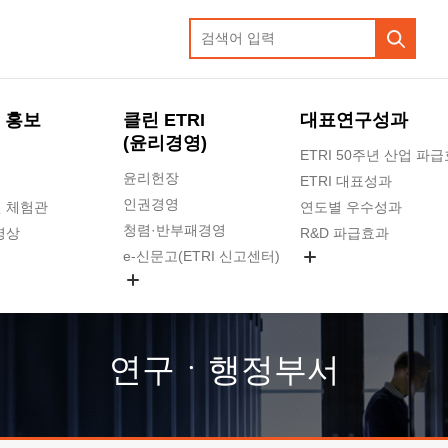
 홍보
클린 ETRI
대표연구성과
(윤리경영)
ETRI 50주년 산업 파
윤리헌장
ETRI 대표성과
인권경영
 체험관
연도별 우수성과
청렴·반부패경영
영상
R&D 파급효과
e-신문고(ETRI 신고센터)
지식공유플랫폼
공익신고
청렴포털 신고
고객의소리
연구ㆍ행정부서
수의계약 현황
부패징계 현황
감사결과공개