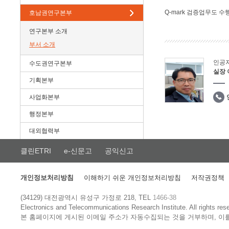
Q-mark 검증업무도 수
호남권연구본부
연구본부 소개
부서 소개
인공
수도권연구본부
실장
기획본부
사업화본부
행정본부
대외협력부
클린ETRI
e-신문고
공익신고
개인정보처리방침
이해하기 쉬운 개인정보처리방침
저작권정책
(34129) 대전광역시 유성구 가정로 218, TEL
1466-38
Electronics and Telecommunications Research Institute.
All rights res
본 홈페이지에 게시된 이메일 주소가 자동수집되는 것을 거부하며, 이