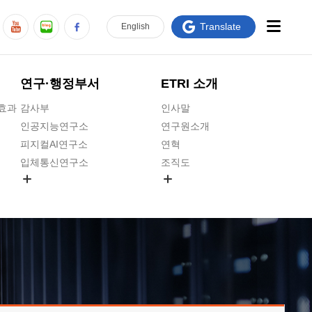
Translate
En
glish
연구·행정부서
ETRI 소개
급효과
감사부
인사말
인공지능연구소
연구원소개
피지컬AI연구소
연혁
입체통신연구소
조직도
공간미디어연구소
기타 공개정보
ADX융합연구소
원규 제·개정 예고
ICT전략연구소
연구원 고객헌장
인공지능안전연구소
ETRI CI
우주항공반도체전략연구단
주요업무연락처
대경권연구본부
찾아오시는길
호남권연구본부