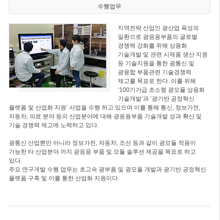
수행업무
지역전략 산업인 광산업 육성의
일환으로 광응용부품의 글로벌
경쟁력 강화를 위해 상용화
기술개발 및 관련 시제품 생산 지원
등 기술지원을 통한 광통신 및
광융합 부품관련 기술경쟁력
제고를 목표로 한다. 이를 위해
‘100기가급 초소형 광모듈 상용화
기술개발’과 ‘광기반 공정혁신
플랫폼 및 산업화 지원’ 사업을 수행 하고 있으며 이를 통해 통신, 정보가전,
자동차, 의료 분야 등의 산업분야에 대해 광응용부품 기술개발 성과 확산 및
기술 경쟁력 제고에 노력하고 있다.
광통신 산업뿐만 아니라 정보가전, 자동차, 조선 등과 같이 광모듈 적용이
가능한 타 산업분야 까지 광응용 부품 및 모듈 솔루션 제공을 목표로 하고
있다.
주요 연구개발 수행 업무는 초고속 광부품 및 광모듈 개발과 광기반 공정혁신
플랫폼 구축 및 이를 통한 산업화 지원이다.