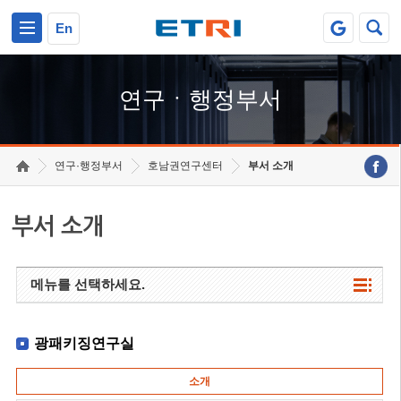
본문 바로가기
주요메뉴 바로가기
하단메뉴 바로가기
En
연구ㆍ행정부서
연구·행정부서
호남권연구센터
부서 소개
부서 소개
메뉴를 선택하세요.
광패키징연구실
소개