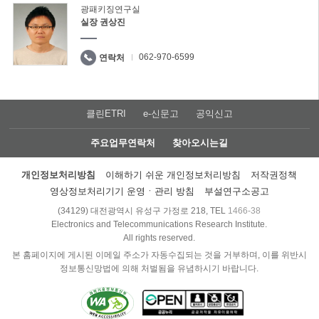
광패키징연구실
실장 권상진
062-970-6599
연락처
클린ETRI
e-신문고
공익신고
주요업무연락처
찾아오시는길
개인정보처리방침
이해하기 쉬운 개인정보처리방침
저작권정책
영상정보처리기기 운영ㆍ관리 방침
부설연구소공고
(34129) 대전광역시 유성구 가정로 218, TEL
1466-38
Electronics and Telecommunications Research Institute.
All rights reserved.
본 홈페이지에 게시된 이메일 주소가 자동수집되는 것을 거부하며, 이를 위반시
정보통신망법에 의해 처벌됨을 유념하시기 바랍니다.