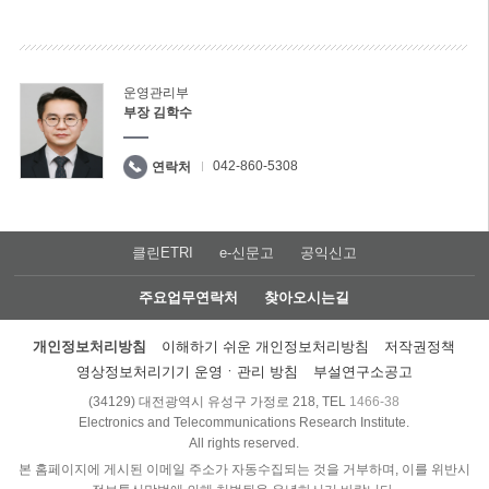
운영관리부
부장 김학수
042-860-5308
연락처
클린ETRI
e-신문고
공익신고
주요업무연락처
찾아오시는길
개인정보처리방침
이해하기 쉬운 개인정보처리방침
저작권정책
영상정보처리기기 운영ㆍ관리 방침
부설연구소공고
(34129) 대전광역시 유성구 가정로 218, TEL
1466-38
Electronics and Telecommunications Research Institute.
All rights reserved.
본 홈페이지에 게시된 이메일 주소가 자동수집되는 것을 거부하며, 이를 위반시