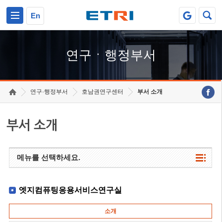
본문 바로가기
주요메뉴 바로가기
하단메뉴 바로가기
En
연구ㆍ행정부서
연구·행정부서
호남권연구센터
부서 소개
부서 소개
메뉴를 선택하세요.
엣지컴퓨팅응용서비스연구실
소개