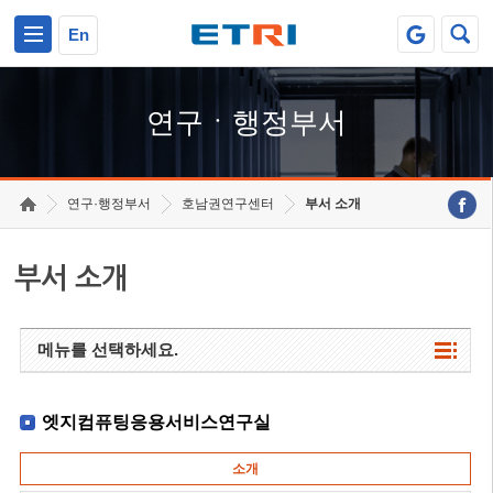
본문 바로가기
주요메뉴 바로가기
하단메뉴 바로가기
En
연구ㆍ행정부서
연구·행정부서
호남권연구센터
부서 소개
부서 소개
메뉴를 선택하세요.
엣지컴퓨팅응용서비스연구실
소개