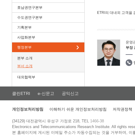
호남권연구본부
ETRI의 대내외 고객을
수도권연구본부
기획본부
사업화본부
운영
행정본부
부장
본부 소개
부서 소개
대외협력부
클린ETRI
e-신문고
공익신고
개인정보처리방침
이해하기 쉬운 개인정보처리방침
저작권정책
(34129) 대전광역시 유성구 가정로 218, TEL
1466-38
Electronics and Telecommunications Research Institute.
All rights res
본 홈페이지에 게시된 이메일 주소가 자동수집되는 것을 거부하며, 이