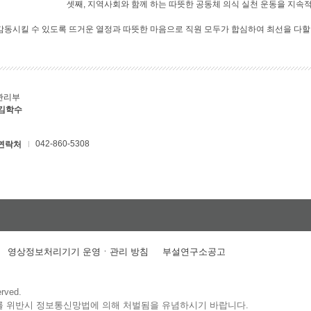
셋째, 지역사회와 함께 하는 따뜻한 공동체 의식 실천 운동을 지속
 감동시킬 수 있도록 뜨거운 열정과 따뜻한 마음으로 직원 모두가 합심하여 최선을 다할
관리부
 김학수
042-860-5308
연락처
영상정보처리기기 운영ㆍ관리 방침
부설연구소공고
erved.
를 위반시 정보통신망법에 의해 처벌됨을 유념하시기 바랍니다.