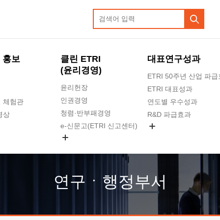
 홍보
클린 ETRI
대표연구성과
(윤리경영)
ETRI 50주년 산업 파
윤리헌장
ETRI 대표성과
인권경영
 체험관
연도별 우수성과
청렴·반부패경영
영상
R&D 파급효과
e-신문고(ETRI 신고센터)
지식공유플랫폼
공익신고
청렴포털 신고
고객의소리
연구ㆍ행정부서
수의계약 현황
부패징계 현황
감사결과공개