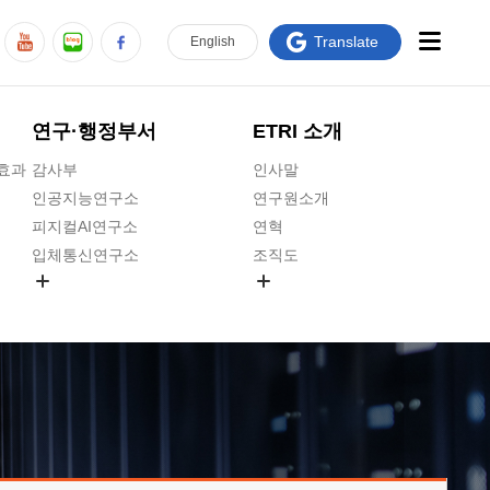
Translate
En
glish
연구·행정부서
ETRI 소개
급효과
감사부
인사말
인공지능연구소
연구원소개
피지컬AI연구소
연혁
입체통신연구소
조직도
공간미디어연구소
기타 공개정보
ADX융합연구소
원규 제·개정 예고
ICT전략연구소
연구원 고객헌장
인공지능안전연구소
ETRI CI
우주항공반도체전략연구단
주요업무연락처
대경권연구본부
찾아오시는길
호남권연구본부