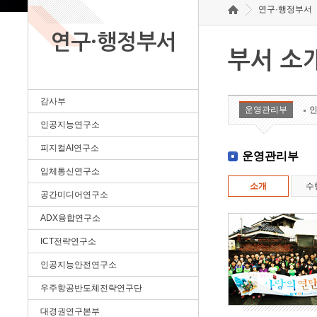
연구·행정부서
연구·행정부서
부서 소
감사부
운영관리부
인공지능연구소
피지컬AI연구소
운영관리부
입체통신연구소
소개
수
공간미디어연구소
ADX융합연구소
ICT전략연구소
인공지능안전연구소
우주항공반도체전략연구단
대경권연구본부