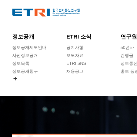
본문 바로가기
주요메뉴 바로가기
하단메뉴 바로가기
정보공개
ETRI 소식
연구원
정보공개제도안내
공지사항
50년사
사전정보공개
보도자료
간행물
정보목록
ETRI SNS
정보통신
정보공개청구
채용공고
홍보 동
경영공시
공공데이터개방
사업실명제