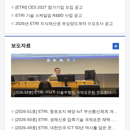
바랍니다.
2026년 8월 한국전자통신연구원장
1. 추진개요

추진목적: ETRI 인력을 기업현장에 파견. 기술지원을
[ETRI] CES 2027 참가기업 모집 공고
실시함으로써 ETRI 개발기술의 사업화를 지원하여
ETRI 기술 스케일업 R&BD 사업 공고
사업화성과를 극대화하고, 지원기업을 강견기업으로 육성하고자
함.
2026년 ETRI 지식재산권 유상양도계약 수요조사 공고
 신청자격: ETRI 협력기업 및 일반 ICT 중소기업*
협력기업: ETRI 창업/연구소기업, 기술이전/출자기업 등 ETRI
개발기술을 사업화하고자 하는 기업
 파견기간: 1년 이상
[최대 3년까지 연속지원 가능]* 연속지원은 지원완료 시점에서
보도자료
당해 지원실적과 차기 지원계획을 평가하여 결정
 기업부담:
연구인력 연봉기준 30 ~ 40%* (1년차) 연봉의 30%, (2 ~ 3년차)
연봉의 40%
 추진일정(1)희망기업 신청/접수(2)희망인력-
희망기업 매칭(3)현장조사/ 선정(심의)(4)협약체결(5)
기업파견8월 3일 ~ 14일
8월 17일 ~ 26일
9월초순
9월 중순
10월 이후* 상기일정은 희망인력-희망기업간 매칭 원활시를
가정한 것으로 상황에 따라 상당기간 일정이 지연될 수 있음. **
(1)희망인력-희망기업간 적합성이 낮다고 판단되거나, (2)
희망인력이 파견의사를 철회할 경우 후속 절차가 진행되지 않을
[2026-52호] ETRI, ITU-T 자율주행차 국제표준화 주도한다
수 있음.2. 현장지원 희망인력 및 상세이력
 희망인력
목록기술분야연구인력번호지원가능 기술반도체/
전자소자A반도체 소자(trasistor/diode) 제작 공정 전자소자 제작
[2026-51호] ETRI, 항로표지 해양 IoT 무선통신체계 개발 나선다
공정(FET / SBD 등 )유기물 반도체 소재 및 소자 설계, 합성 및
제작바이오센서 설계/제작토양/수질/가스 센서 설계/
[2026-50호] ETRI, 생체신호 압축기술 국제표준 채택...의료 AI 시대 연다
제작광소자응용B광 센서 및 응용 시스템시스템 제어 및 데이터
[2026-49호] ETRI, 대한민국 ICT 50년 역사를 담은 온라인 50년사 공개
처리FPGA 제어, VHDL 프로그램 개발Labview, Python, C