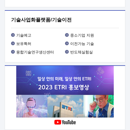
프로그램 개발
 상세이력ㅇ(붙 임1) 대상인력 A 상세이력ㅇ(붙
임2) 대상인력 B 상세이력
3. 신청방법 및 향후일정 등

신청방법: 이메일 (verdi@etri.re.kr)* <별첨양식>을 작성하여
기술사업화플랫폼/기술이전
제출
 문 의 처: ETRI사업화본부 기업성장지원부
기업성장지원전략실ㅇ오경석 책임 연구원 (T. 042-860-5076,
verdi@etri.re.kr)
 제출양식
ㅇ(별첨양식) ETRI연구인력
기술예고
중소기업 지원
현장지원 신청서 (기업)
보유특허
이전가능 기술
융합기술연구생산센터
반도체실험실