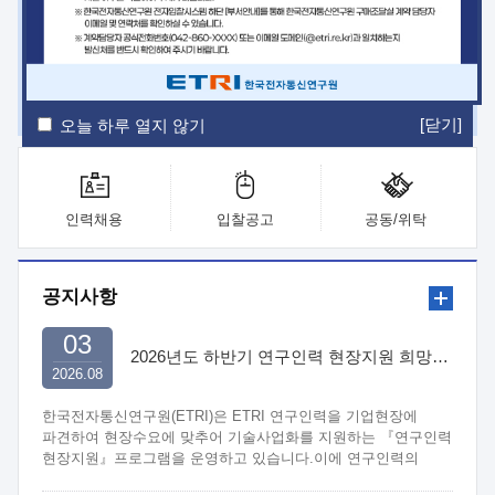
ETRI Insight
ETRI Journal
전자통신동향분석
ETRI 웹진
ETRI 간행물
전자도서관
[닫기]
오늘 하루 열지 않기
인력채용
입찰공고
공동/위탁
공지사항
03
2026년도 하반기 연구인력 현장지원 희망기업 신청/접수
2026.08
한국전자통신연구원(ETRI)은 ETRI 연구인력을 기업현장에
파견하여 현장수요에 맞추어 기술사업화를 지원하는 『연구인력
현장지원』프로그램을 운영하고 있습니다.이에 연구인력의
지원을 희망하는 중소.중견기업에서는 신청하여 주시기