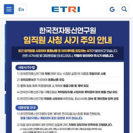
본문 바로가기
주요메뉴 바로가기
En
지식공유
ETRI 오픈소스
플랫폼
거버넌스 대응
발간자료