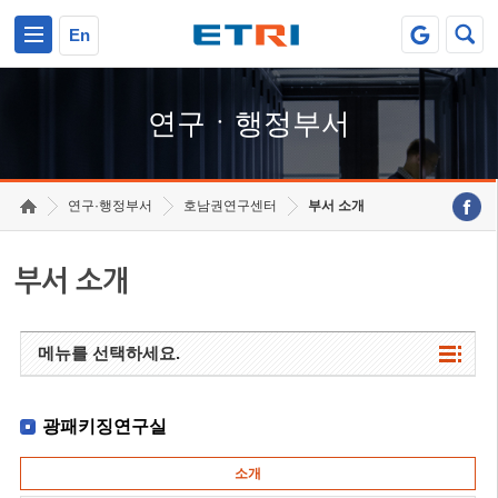
본문 바로가기
주요메뉴 바로가기
하단메뉴 바로가기
En
연구ㆍ행정부서
연구·행정부서
호남권연구센터
부서 소개
부서 소개
메뉴를 선택하세요.
광패키징연구실
소개