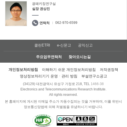
광패키징연구실
실장 권상진
062-970-6599
연락처
클린ETRI
e-신문고
공익신고
주요업무연락처
찾아오시는길
개인정보처리방침
이해하기 쉬운 개인정보처리방침
저작권정책
영상정보처리기기 운영ㆍ관리 방침
부설연구소공고
(34129) 대전광역시 유성구 가정로 218, TEL
1466-38
Electronics and Telecommunications Research Institute.
All rights reserved.
본 홈페이지에 게시된 이메일 주소가 자동수집되는 것을 거부하며, 이를 위반시
정보통신망법에 의해 처벌됨을 유념하시기 바랍니다.