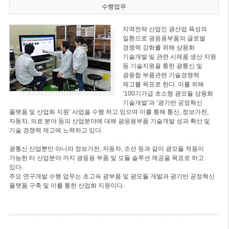
수행업무
지역전략 산업인 광산업 육성의
일환으로 광응용부품의 글로벌
경쟁력 강화를 위해 상용화
기술개발 및 관련 시제품 생산 지원
등 기술지원을 통한 광통신 및
광융합 부품관련 기술경쟁력
제고를 목표로 한다. 이를 위해
‘100기가급 초소형 광모듈 상용화
기술개발’과 ‘광기반 공정혁신
플랫폼 및 산업화 지원’ 사업을 수행 하고 있으며 이를 통해 통신, 정보가전,
자동차, 의료 분야 등의 산업분야에 대해 광응용부품 기술개발 성과 확산 및
기술 경쟁력 제고에 노력하고 있다.
광통신 산업뿐만 아니라 정보가전, 자동차, 조선 등과 같이 광모듈 적용이
가능한 타 산업분야 까지 광응용 부품 및 모듈 솔루션 제공을 목표로 하고
있다.
주요 연구개발 수행 업무는 초고속 광부품 및 광모듈 개발과 광기반 공정혁신
플랫폼 구축 및 이를 통한 산업화 지원이다.