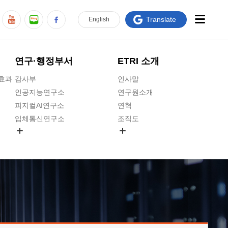
Translate
En
glish
연구·행정부서
ETRI 소개
급효과
감사부
인사말
인공지능연구소
연구원소개
피지컬AI연구소
연혁
입체통신연구소
조직도
공간미디어연구소
기타 공개정보
ADX융합연구소
원규 제·개정 예고
ICT전략연구소
연구원 고객헌장
인공지능안전연구소
ETRI CI
우주항공반도체전략연구단
주요업무연락처
대경권연구본부
찾아오시는길
호남권연구본부