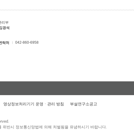
관리부
 김경석
042-860-6958
연락처
영상정보처리기기 운영ㆍ관리 방침
부설연구소공고
erved.
를 위반시 정보통신망법에 의해 처벌됨을 유념하시기 바랍니다.