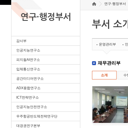
연구·행정부서
연구·행정부서
부서 소
감사부
운영관리부
인공지능연구소
피지컬AI연구소
재무관리부
입체통신연구소
소개
수
공간미디어연구소
ADX융합연구소
ICT전략연구소
인공지능안전연구소
우주항공반도체전략연구단
대경권연구본부