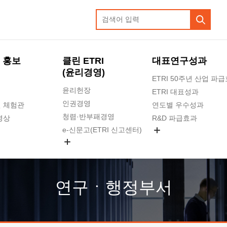
 홍보
클린 ETRI
대표연구성과
(윤리경영)
ETRI 50주년 산업 파
윤리헌장
ETRI 대표성과
인권경영
 체험관
연도별 우수성과
청렴·반부패경영
영상
R&D 파급효과
e-신문고(ETRI 신고센터)
지식공유플랫폼
공익신고
청렴포털 신고
고객의소리
연구ㆍ행정부서
수의계약 현황
부패징계 현황
감사결과공개