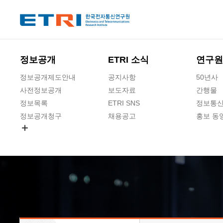
본문 바로가기
주요메뉴 바로가기
하단메뉴 바로가기
정보공개
ETRI 소식
연구원
정보공개제도안내
공지사항
50년사
사전정보공개
보도자료
간행물
정보목록
ETRI SNS
정보통신
정보공개청구
채용공고
홍보 동
경영공시
공공데이터개방
사업실명제