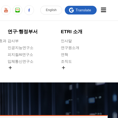
Translate
En
glish
연구·행정부서
ETRI 소개
급효과
감사부
인사말
인공지능연구소
연구원소개
피지컬AI연구소
연혁
입체통신연구소
조직도
공간미디어연구소
기타 공개정보
ADX융합연구소
원규 제·개정 예고
ICT전략연구소
연구원 고객헌장
인공지능안전연구소
ETRI CI
우주항공반도체전략연구단
주요업무연락처
대경권연구본부
찾아오시는길
호남권연구본부