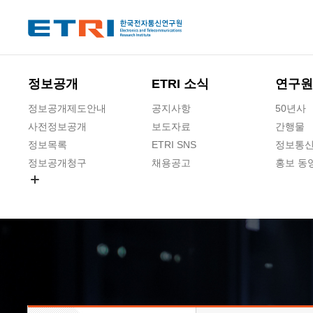
본문 바로가기
주요메뉴 바로가기
하단메뉴 바로가기
정보공개
ETRI 소식
연구원
정보공개제도안내
공지사항
50년사
사전정보공개
보도자료
간행물
정보목록
ETRI SNS
정보통신
정보공개청구
채용공고
홍보 동
경영공시
공공데이터개방
사업실명제