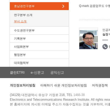
Q-mark 검증업무도 수
호남권연구본부
연구본부 소개
부서 소개
인공
수도권연구본부
실장
기획본부
사업화본부
행정본부
대외협력부
클린ETRI
e-신문고
공익신고
개인정보처리방침
이해하기 쉬운 개인정보처리방침
저작권정책
(34129) 대전광역시 유성구 가정로 218, TEL
1466-38
Electronics and Telecommunications Research Institute.
All rights res
본 홈페이지에 게시된 이메일 주소가 자동수집되는 것을 거부하며, 이