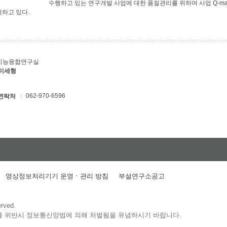
수행하고 있는 연구개발 사업에 대한 품질관리를 위하여 사업 Q-ma
행하고 있다.
지능융합연구실
 이세형
062-970-6596
연락처
영상정보처리기기 운영ㆍ관리 방침
부설연구소공고
erved.
를 위반시 정보통신망법에 의해 처벌됨을 유념하시기 바랍니다.