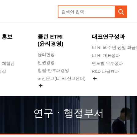
 홍보
클린 ETRI
대표연구성과
(윤리경영)
ETRI 50주년 산업 파
윤리헌장
ETRI 대표성과
인권경영
 체험관
연도별 우수성과
청렴·반부패경영
영상
R&D 파급효과
e-신문고(ETRI 신고센터)
지식공유플랫폼
공익신고
청렴포털 신고
고객의소리
연구ㆍ행정부서
수의계약 현황
부패징계 현황
감사결과공개