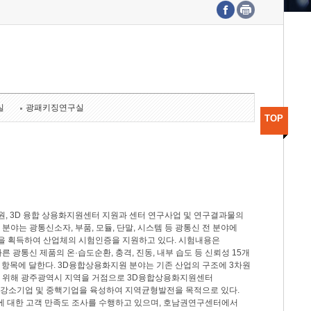
수도권연구본부
기획본부
사업화본부
행정본부
대외협력부
실
광패키징연구실
TOP
, 3D 융합 상용화지원센터 지원과 센터 연구사업 및 연구결과물의
분야는 광통신소자, 부품, 모듈, 단말, 시스템 등 광통신 전 분야에
을 획득하여 산업체의 시험인증을 지원하고 있다. 시험내용은
제시험규격에 따른 광통신 제품의 온·습도순환, 충격, 진동, 내부 습도 등 신뢰성 15개
2개 항목에 달한다. 3D융합상용화지원 분야는 기존 산업의 구조에 3차원
을 위해 광주광역시 지역을 거점으로 3D융합상용화지원센터
 강소기업 및 중핵기업을 육성하여 지역균형발전을 목적으로 있다.
활동에 대한 고객 만족도 조사를 수행하고 있으며, 호남권연구센터에서