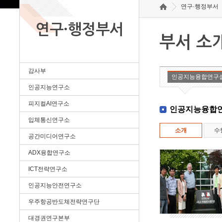
연구·행정부서
연구·행정부서
부서 소
감사부
인공지능융합연구
인공지능연구소
피지컬AI연구소
인공지능융합
입체통신연구소
소개
수
공간미디어연구소
ADX융합연구소
ICT전략연구소
인공지능안전연구소
우주항공반도체전략연구단
대경권연구본부