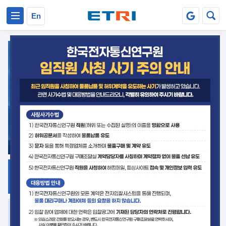
본문 바로가기
주요메뉴 바로가기
En
지식공유
ETRI 오픈소스
플랫폼
거버넌스 대응
발간자료