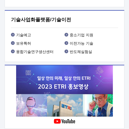
프로그램 개발
 상세이력ㅇ(붙 임1) 대상인력 A 상세이력ㅇ(붙
임2) 대상인력 B 상세이력
3. 신청방법 및 향후일정 등

신청방법: 이메일 (verdi@etri.re.kr)* <별첨양식>을 작성하여
기술사업화플랫폼/기술이전
제출
 문 의 처: ETRI사업화본부 기업성장지원부
기업성장지원전략실ㅇ오경석 책임 연구원 (T. 042-860-5076,
verdi@etri.re.kr)
 제출양식
ㅇ(별첨양식) ETRI연구인력
기술예고
중소기업 지원
현장지원 신청서 (기업)
보유특허
이전가능 기술
융합기술연구생산센터
반도체실험실