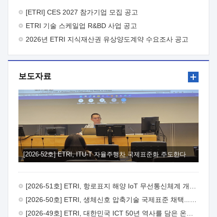
바랍니다.
2026년 8월 한국전자통신연구원장
1. 추진개요

추진목적: ETRI 인력을 기업현장에 파견. 기술지원을
[ETRI] CES 2027 참가기업 모집 공고
실시함으로써 ETRI 개발기술의 사업화를 지원하여
ETRI 기술 스케일업 R&BD 사업 공고
사업화성과를 극대화하고, 지원기업을 강견기업으로 육성하고자
함.
2026년 ETRI 지식재산권 유상양도계약 수요조사 공고
 신청자격: ETRI 협력기업 및 일반 ICT 중소기업*
협력기업: ETRI 창업/연구소기업, 기술이전/출자기업 등 ETRI
개발기술을 사업화하고자 하는 기업
 파견기간: 1년 이상
[최대 3년까지 연속지원 가능]* 연속지원은 지원완료 시점에서
보도자료
당해 지원실적과 차기 지원계획을 평가하여 결정
 기업부담:
연구인력 연봉기준 30 ~ 40%* (1년차) 연봉의 30%, (2 ~ 3년차)
연봉의 40%
 추진일정(1)희망기업 신청/접수(2)희망인력-
희망기업 매칭(3)현장조사/ 선정(심의)(4)협약체결(5)
기업파견8월 3일 ~ 14일
8월 17일 ~ 26일
9월초순
9월 중순
10월 이후* 상기일정은 희망인력-희망기업간 매칭 원활시를
가정한 것으로 상황에 따라 상당기간 일정이 지연될 수 있음. **
(1)희망인력-희망기업간 적합성이 낮다고 판단되거나, (2)
희망인력이 파견의사를 철회할 경우 후속 절차가 진행되지 않을
[2026-52호] ETRI, ITU-T 자율주행차 국제표준화 주도한다
수 있음.2. 현장지원 희망인력 및 상세이력
 희망인력
목록기술분야연구인력번호지원가능 기술반도체/
전자소자A반도체 소자(trasistor/diode) 제작 공정 전자소자 제작
[2026-51호] ETRI, 항로표지 해양 IoT 무선통신체계 개발 나선다
공정(FET / SBD 등 )유기물 반도체 소재 및 소자 설계, 합성 및
제작바이오센서 설계/제작토양/수질/가스 센서 설계/
[2026-50호] ETRI, 생체신호 압축기술 국제표준 채택...의료 AI 시대 연다
제작광소자응용B광 센서 및 응용 시스템시스템 제어 및 데이터
[2026-49호] ETRI, 대한민국 ICT 50년 역사를 담은 온라인 50년사 공개
처리FPGA 제어, VHDL 프로그램 개발Labview, Python, C