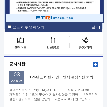
ETRI Insight
ETRI Journal
전자통신동향분석
ETRI 웹진
ETRI 간행물
전자도서관
[닫기]
오늘 하루 열지 않기
인력채용
입찰공고
공동/위탁
공지사항
03
2026년도 하반기 연구인력 현장지원 희망기업 신청/접수
2026.08
한국전자통신연구원(ETRI)은 ETRI 연구인력을 기업현장에
파견하여 현장수요에 맞추어 기술사업화를 지원하는 『연구인력
현장지원』프로그램을 운영하고 있습니다.이에 연구인력의
지원을 희망하는 중소.중견기업에서는 신청하여 주시기