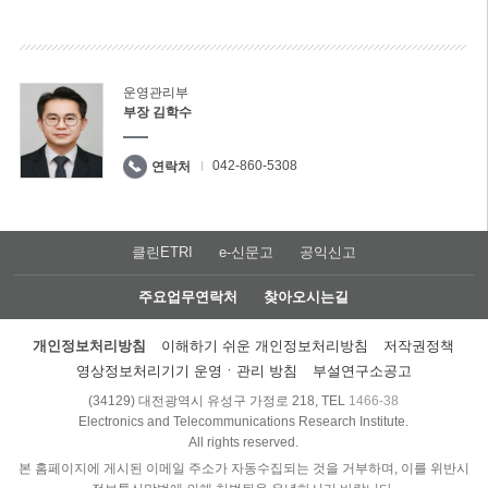
운영관리부
부장 김학수
042-860-5308
연락처
클린ETRI
e-신문고
공익신고
주요업무연락처
찾아오시는길
개인정보처리방침
이해하기 쉬운 개인정보처리방침
저작권정책
영상정보처리기기 운영ㆍ관리 방침
부설연구소공고
(34129) 대전광역시 유성구 가정로 218, TEL
1466-38
Electronics and Telecommunications Research Institute.
All rights reserved.
본 홈페이지에 게시된 이메일 주소가 자동수집되는 것을 거부하며, 이를 위반시