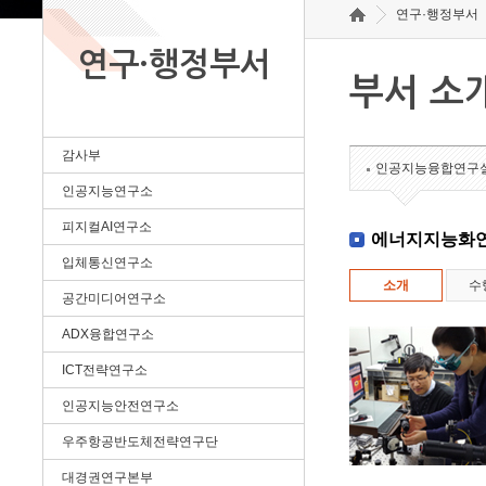
연구·행정부서
연구·행정부서
부서 소
감사부
인공지능융합연구
인공지능연구소
피지컬AI연구소
에너지지능화
입체통신연구소
소개
수
공간미디어연구소
ADX융합연구소
ICT전략연구소
인공지능안전연구소
우주항공반도체전략연구단
대경권연구본부