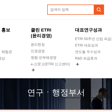
 홍보
클린 ETRI
대표연구성과
(윤리경영)
ETRI 50주년 산업 파
윤리헌장
ETRI 대표성과
인권경영
 체험관
연도별 우수성과
청렴·반부패경영
영상
R&D 파급효과
e-신문고(ETRI 신고센터)
지식공유플랫폼
공익신고
청렴포털 신고
고객의소리
연구ㆍ행정부서
수의계약 현황
부패징계 현황
감사결과공개