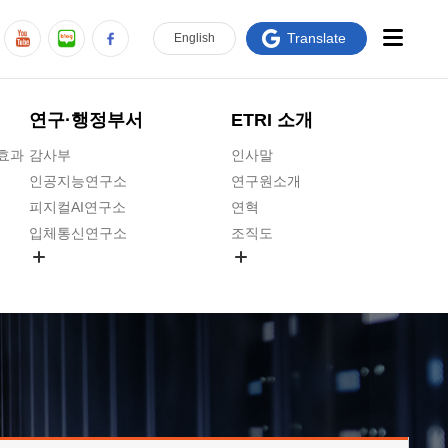
Translate
En
glish
연구·행정부서
ETRI 소개
급효과
감사부
인사말
인공지능연구소
연구원소개
피지컬AI연구소
연혁
입체통신연구소
조직도
공간미디어연구소
기타 공개정보
ADX융합연구소
원규 제·개정 예고
ICT전략연구소
연구원 고객헌장
인공지능안전연구소
ETRI CI
우주항공반도체전략연구단
주요업무연락처
대경권연구본부
찾아오시는길
호남권연구본부