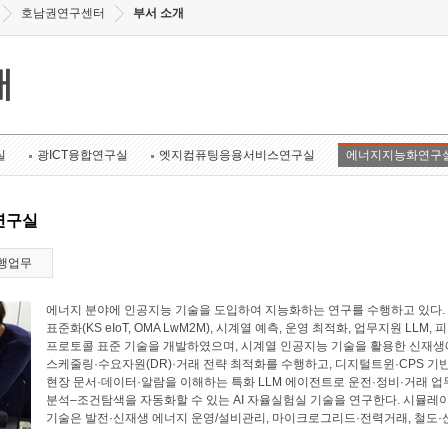
호남권연구센터
부서 소개
개
실
광ICT융합연구실
엣지컴퓨팅응용서비스연구실
에너지지능화연구
연구실
행업무
에너지 분야에 인공지능 기술을 도입하여 지능화하는 연구를 수행하고 있다. 에너
표준화(KS eIoT, OMA LwM2M), 시계열 예측, 운영 최적화, 업무지원 LL
프로토콜 표준 기술을 개발하였으며, 시계열 인공지능 기술을 활용한 신재생에
스케줄링·수요자원(DR)·거래 전략 최적화를 수행하고, 디지털트윈·CPS 기
현장 문서·데이터·알람을 이해하는 특화 LLM 에이전트로 운전·정비·거래 업
분석–조건탐색을 자동화할 수 있는 AI 자율실험실 기술을 연구한다. 시뮬레
기술은 발전·신재생 에너지 운영/설비관리, 마이크로그리드·전력거래, 철도·