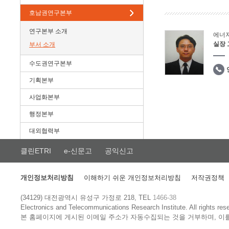
호남권연구본부
연구본부 소개
에너
실장
부서 소개
수도권연구본부
기획본부
사업화본부
행정본부
대외협력부
클린ETRI
e-신문고
공익신고
개인정보처리방침
이해하기 쉬운 개인정보처리방침
저작권정책
(34129) 대전광역시 유성구 가정로 218, TEL
1466-38
Electronics and Telecommunications Research Institute.
All rights res
본 홈페이지에 게시된 이메일 주소가 자동수집되는 것을 거부하며, 이