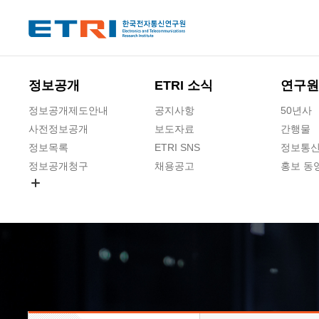
본문 바로가기
주요메뉴 바로가기
하단메뉴 바로가기
정보공개
ETRI 소식
연구원
정보공개제도안내
공지사항
50년사
사전정보공개
보도자료
간행물
정보목록
ETRI SNS
정보통신
정보공개청구
채용공고
홍보 동
경영공시
공공데이터개방
사업실명제