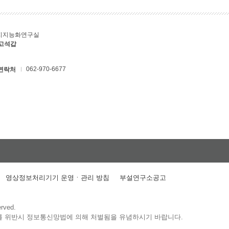
지지능화연구실
 고석갑
062-970-6677
연락처
영상정보처리기기 운영ㆍ관리 방침
부설연구소공고
erved.
를 위반시 정보통신망법에 의해 처벌됨을 유념하시기 바랍니다.