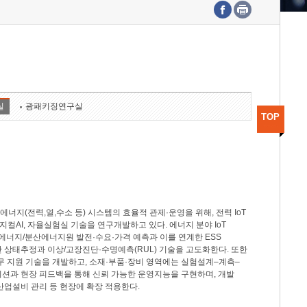
수도권연구본부
기획본부
사업화본부
행정본부
대외협력부
실
광패키징연구실
TOP
지(전력,열,수소 등) 시스템의 효율적 관제·운영을 위해, 전력 IoT
M, 피지컬AI, 자율실험실 기술을 연구개발하고 있다. 에너지 분야 IoT
너지/분산에너지원 발전·수요·가격 예측과 이를 연계한 ESS
반 상태추정과 이상/고장진단·수명예측(RUL) 기술을 고도화한다. 또한
무 지원 기술을 개발하고, 소재·부품·장비 영역에는 실험설계–계측–
이션과 현장 피드백을 통해 신뢰 가능한 운영지능을 구현하며, 개발
산업설비 관리 등 현장에 확장 적용한다.