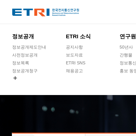
본문 바로가기
주요메뉴 바로가기
하단메뉴 바로가기
정보공개
ETRI 소식
연구원
정보공개제도안내
공지사항
50년사
사전정보공개
보도자료
간행물
정보목록
ETRI SNS
정보통신
정보공개청구
채용공고
홍보 동
경영공시
공공데이터개방
사업실명제