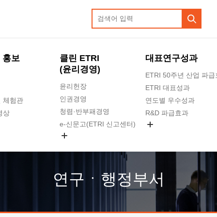
 홍보
클린 ETRI
대표연구성과
(윤리경영)
ETRI 50주년 산업 파
윤리헌장
ETRI 대표성과
인권경영
 체험관
연도별 우수성과
청렴·반부패경영
영상
R&D 파급효과
e-신문고(ETRI 신고센터)
지식공유플랫폼
공익신고
청렴포털 신고
고객의소리
연구ㆍ행정부서
수의계약 현황
부패징계 현황
감사결과공개