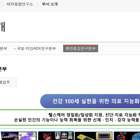
ADX융합연구소
부서 소개
개
구본부
국방·치안ADX연구본부
휴먼증강연구본부
본부
행업무