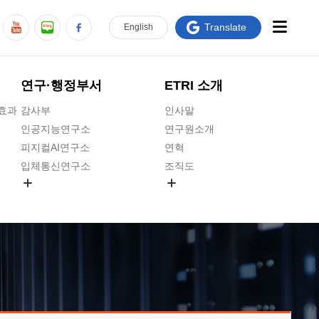
Translate
En
glish
연구·행정부서
ETRI 소개
급효과
감사부
인사말
인공지능연구소
연구원소개
피지컬AI연구소
연혁
입체통신연구소
조직도
공간미디어연구소
기타 공개정보
ADX융합연구소
원규 제·개정 예고
ICT전략연구소
연구원 고객헌장
인공지능안전연구소
ETRI CI
우주항공반도체전략연구단
주요업무연락처
대경권연구본부
찾아오시는길
호남권연구본부