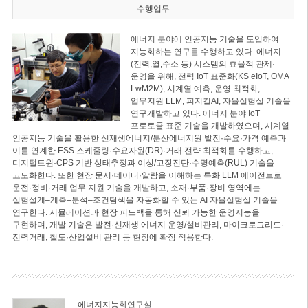
수행업무
에너지 분야에 인공지능 기술을 도입하여
지능화하는 연구를 수행하고 있다. 에너지
(전력,열,수소 등) 시스템의 효율적 관제·
운영을 위해, 전력 IoT 표준화(KS eIoT, OMA
LwM2M), 시계열 예측, 운영 최적화,
업무지원 LLM, 피지컬AI, 자율실험실 기술을
연구개발하고 있다. 에너지 분야 IoT
프로토콜 표준 기술을 개발하였으며, 시계열
인공지능 기술을 활용한 신재생에너지/분산에너지원 발전·수요·가격 예측과
이를 연계한 ESS 스케줄링·수요자원(DR)·거래 전략 최적화를 수행하고,
디지털트윈·CPS 기반 상태추정과 이상/고장진단·수명예측(RUL) 기술을
고도화한다. 또한 현장 문서·데이터·알람을 이해하는 특화 LLM 에이전트로
운전·정비·거래 업무 지원 기술을 개발하고, 소재·부품·장비 영역에는
실험설계–계측–분석–조건탐색을 자동화할 수 있는 AI 자율실험실 기술을
연구한다. 시뮬레이션과 현장 피드백을 통해 신뢰 가능한 운영지능을
구현하며, 개발 기술은 발전·신재생 에너지 운영/설비관리, 마이크로그리드·
전력거래, 철도·산업설비 관리 등 현장에 확장 적용한다.
에너지지능화연구실