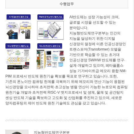
수행업무
AI반도체는 성장 가능성이 크며,
글로벌 시장을 선도할 수 있는
분야입니다.
지능형반도체연구본부는 인간의
지능을 달성하기 위한 디지털
신경망의 절정에 이른 인공신경망인
트랜스포머(Transformer) 모델을
기반으로 학습할 수 있는 초거대
인공신경망 SW/HW 반도체를 연구·
설계·개발하고 있으며, 페타플롭스
성능 기가바이트급 메모리 융합 NM-
PIM 프로세서 반도체 원천기술 확보를 목표로 연구하고 있습니다. 또한,
기존의 폰노이만 컴퓨팅 한계를 극복하기 위해 메모리와 연산 기능이 융합된
뇌신경망을 모사하여 초저전력·초고성능 병렬 연산이 가능한 뉴로모픽 컴퓨팅
원천기술 개발과 초저전력 RISC-V 엣지프로세서 및 생체, 물체 및 공간탐지
센싱 반도체 기술을 확보하고 고도화 및 산업화를 추진하고 있으며, 새로운
양자컴퓨팅의 제어 반도체 원천 기술에도 관심을 갖고 있습니다.
지능형반도체연구본부