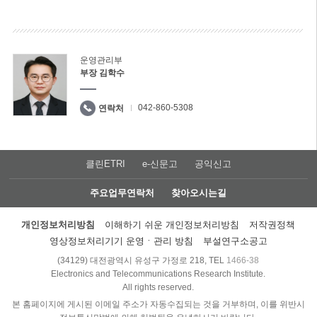
운영관리부
부장 김학수
042-860-5308
연락처
클린ETRI
e-신문고
공익신고
주요업무연락처
찾아오시는길
개인정보처리방침
이해하기 쉬운 개인정보처리방침
저작권정책
영상정보처리기기 운영ㆍ관리 방침
부설연구소공고
(34129) 대전광역시 유성구 가정로 218, TEL
1466-38
Electronics and Telecommunications Research Institute.
All rights reserved.
본 홈페이지에 게시된 이메일 주소가 자동수집되는 것을 거부하며, 이를 위반시