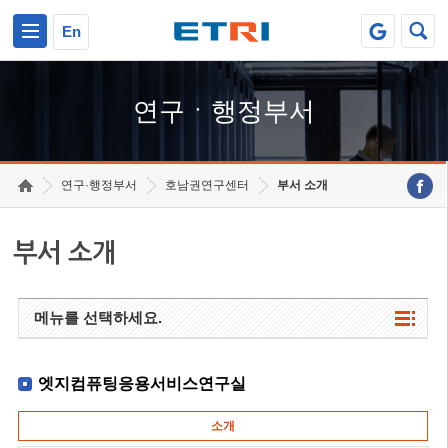
본문 바로가기
주요메뉴 바로가기
하단메뉴 바로가기
En
연구ㆍ행정부서
연구·행정부서
호남권연구센터
부서 소개
부서 소개
메뉴를 선택하세요.
엣지컴퓨팅응용서비스연구실
소개