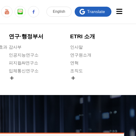
Translate
En
glish
연구·행정부서
ETRI 소개
급효과
감사부
인사말
인공지능연구소
연구원소개
피지컬AI연구소
연혁
입체통신연구소
조직도
공간미디어연구소
기타 공개정보
ADX융합연구소
원규 제·개정 예고
ICT전략연구소
연구원 고객헌장
인공지능안전연구소
ETRI CI
우주항공반도체전략연구단
주요업무연락처
대경권연구본부
찾아오시는길
호남권연구본부