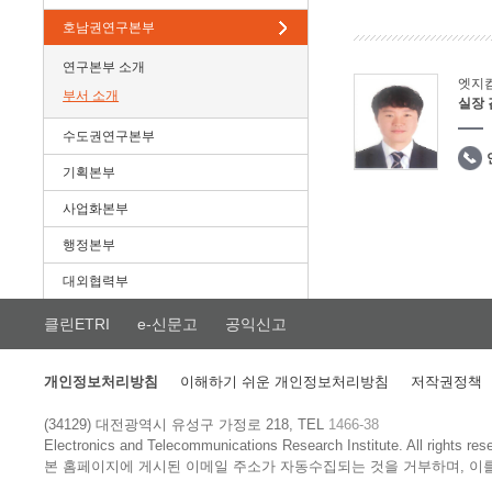
호남권연구본부
연구본부 소개
엣지
부서 소개
실장
수도권연구본부
기획본부
사업화본부
행정본부
대외협력부
클린ETRI
e-신문고
공익신고
개인정보처리방침
이해하기 쉬운 개인정보처리방침
저작권정책
(34129) 대전광역시 유성구 가정로 218, TEL
1466-38
Electronics and Telecommunications Research Institute.
All rights res
본 홈페이지에 게시된 이메일 주소가 자동수집되는 것을 거부하며, 이