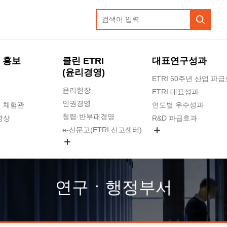
 홍보
클린 ETRI
대표연구성과
(윤리경영)
ETRI 50주년 산업 파
윤리헌장
ETRI 대표성과
인권경영
 체험관
연도별 우수성과
청렴·반부패경영
영상
R&D 파급효과
e-신문고(ETRI 신고센터)
지식공유플랫폼
공익신고
청렴포털 신고
고객의소리
연구ㆍ행정부서
수의계약 현황
부패징계 현황
감사결과공개