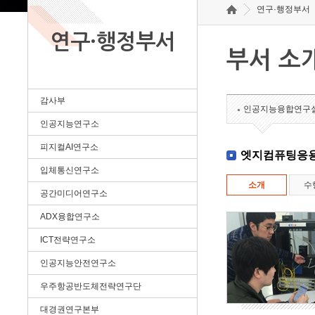
연구·행정부서
연구·행정부서
부서 소
감사부
인공지능융합연구
인공지능연구소
피지컬AI연구소
엣지컴퓨팅응
입체통신연구소
소개
수
공간미디어연구소
ADX융합연구소
ICT전략연구소
인공지능안전연구소
우주항공반도체전략연구단
대경권연구본부