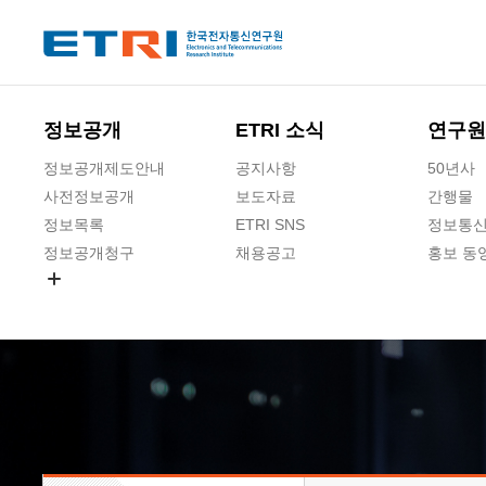
본문 바로가기
주요메뉴 바로가기
하단메뉴 바로가기
정보공개
ETRI 소식
연구원
정보공개제도안내
공지사항
50년사
사전정보공개
보도자료
간행물
정보목록
ETRI SNS
정보통신
정보공개청구
채용공고
홍보 동
경영공시
공공데이터개방
사업실명제