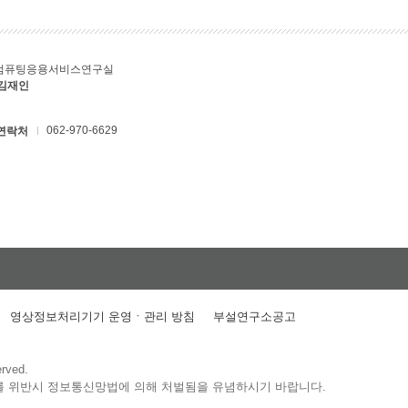
컴퓨팅응용서비스연구실
 김재인
062-970-6629
연락처
영상정보처리기기 운영ㆍ관리 방침
부설연구소공고
erved.
를 위반시 정보통신망법에 의해 처벌됨을 유념하시기 바랍니다.