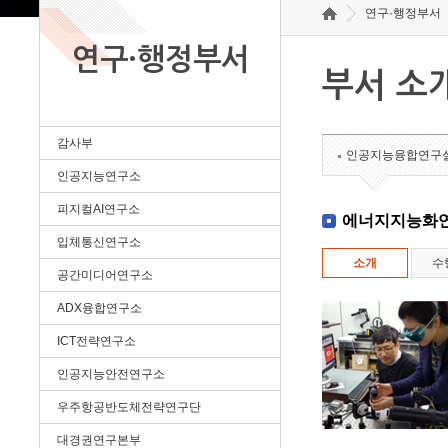
연구·행정부서
연구·행정부서
부서 소
감사부
인공지능융합연구
인공지능연구소
피지컬AI연구소
에너지지능화
입체통신연구소
소개
수
공간미디어연구소
ADX융합연구소
ICT전략연구소
인공지능안전연구소
우주항공반도체전략연구단
대경권연구본부