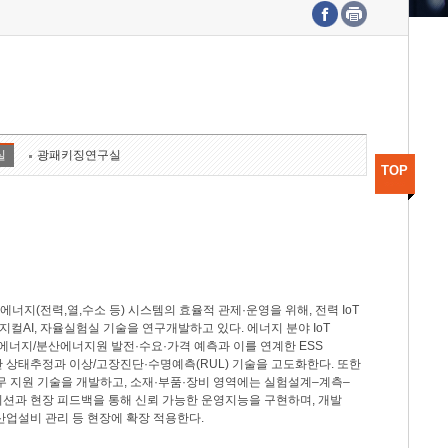
수도권연구본부
기획본부
사업화본부
행정본부
대외협력부
실
광패키징연구실
TOP
지(전력,열,수소 등) 시스템의 효율적 관제·운영을 위해, 전력 IoT
M, 피지컬AI, 자율실험실 기술을 연구개발하고 있다. 에너지 분야 IoT
너지/분산에너지원 발전·수요·가격 예측과 이를 연계한 ESS
반 상태추정과 이상/고장진단·수명예측(RUL) 기술을 고도화한다. 또한
무 지원 기술을 개발하고, 소재·부품·장비 영역에는 실험설계–계측–
이션과 현장 피드백을 통해 신뢰 가능한 운영지능을 구현하며, 개발
산업설비 관리 등 현장에 확장 적용한다.