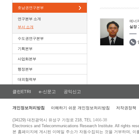
호남권연구본부
연구본부 소개
에너
실장
부서 소개
수도권연구본부
기획본부
사업화본부
행정본부
대외협력부
클린ETRI
e-신문고
공익신고
개인정보처리방침
이해하기 쉬운 개인정보처리방침
저작권정책
(34129) 대전광역시 유성구 가정로 218, TEL
1466-38
Electronics and Telecommunications Research Institute.
All rights res
본 홈페이지에 게시된 이메일 주소가 자동수집되는 것을 거부하며, 이