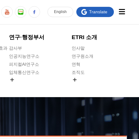
Translate
En
glish
연구·행정부서
ETRI 소개
급효과
감사부
인사말
인공지능연구소
연구원소개
피지컬AI연구소
연혁
입체통신연구소
조직도
공간미디어연구소
기타 공개정보
ADX융합연구소
원규 제·개정 예고
ICT전략연구소
연구원 고객헌장
인공지능안전연구소
ETRI CI
우주항공반도체전략연구단
주요업무연락처
대경권연구본부
찾아오시는길
호남권연구본부