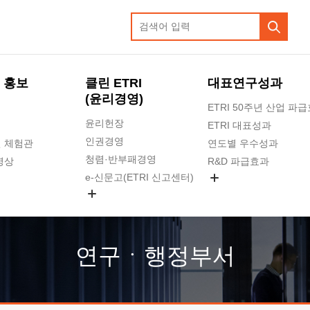
 홍보
클린 ETRI
대표연구성과
(윤리경영)
ETRI 50주년 산업 파
윤리헌장
ETRI 대표성과
인권경영
 체험관
연도별 우수성과
청렴·반부패경영
영상
R&D 파급효과
e-신문고(ETRI 신고센터)
지식공유플랫폼
공익신고
청렴포털 신고
고객의소리
연구ㆍ행정부서
수의계약 현황
부패징계 현황
감사결과공개