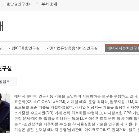
호남권연구센터
부서 소개
개
실
광ICT융합연구실
엣지컴퓨팅응용서비스연구실
에너지지능화연구
연구실
행업무
에너지 분야에 인공지능 기술을 도입하여 지능화하는 연구를 수행하고 있다. 에너
표준화(KS eIoT, OMA LwM2M), 시계열 예측, 운영 최적화, 업무지원 LL
프로토콜 표준 기술을 개발하였으며, 시계열 인공지능 기술을 활용한 신재생에
스케줄링·수요자원(DR)·거래 전략 최적화를 수행하고, 디지털트윈·CPS 기
현장 문서·데이터·알람을 이해하는 특화 LLM 에이전트로 운전·정비·거래 업
분석–조건탐색을 자동화할 수 있는 AI 자율실험실 기술을 연구한다. 시뮬레
기술은 발전·신재생 에너지 운영/설비관리, 마이크로그리드·전력거래, 철도·