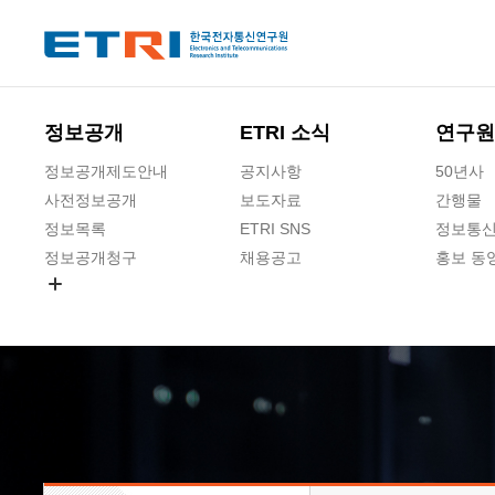
본문 바로가기
주요메뉴 바로가기
하단메뉴 바로가기
정보공개
ETRI 소식
연구원
정보공개제도안내
공지사항
50년사
사전정보공개
보도자료
간행물
정보목록
ETRI SNS
정보통신
정보공개청구
채용공고
홍보 동
경영공시
공공데이터개방
사업실명제