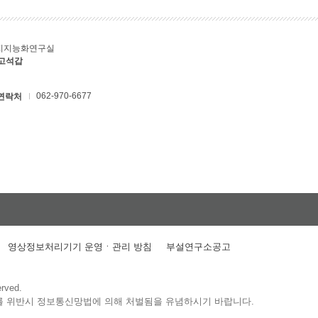
지지능화연구실
 고석갑
062-970-6677
연락처
영상정보처리기기 운영ㆍ관리 방침
부설연구소공고
erved.
를 위반시 정보통신망법에 의해 처벌됨을 유념하시기 바랍니다.