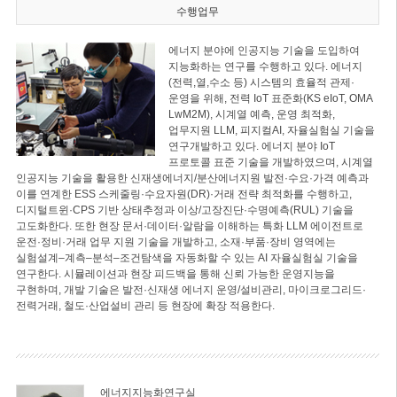
수행업무
에너지 분야에 인공지능 기술을 도입하여
지능화하는 연구를 수행하고 있다. 에너지
(전력,열,수소 등) 시스템의 효율적 관제·
운영을 위해, 전력 IoT 표준화(KS eIoT, OMA
LwM2M), 시계열 예측, 운영 최적화,
업무지원 LLM, 피지컬AI, 자율실험실 기술을
연구개발하고 있다. 에너지 분야 IoT
프로토콜 표준 기술을 개발하였으며, 시계열
인공지능 기술을 활용한 신재생에너지/분산에너지원 발전·수요·가격 예측과
이를 연계한 ESS 스케줄링·수요자원(DR)·거래 전략 최적화를 수행하고,
디지털트윈·CPS 기반 상태추정과 이상/고장진단·수명예측(RUL) 기술을
고도화한다. 또한 현장 문서·데이터·알람을 이해하는 특화 LLM 에이전트로
운전·정비·거래 업무 지원 기술을 개발하고, 소재·부품·장비 영역에는
실험설계–계측–분석–조건탐색을 자동화할 수 있는 AI 자율실험실 기술을
연구한다. 시뮬레이션과 현장 피드백을 통해 신뢰 가능한 운영지능을
구현하며, 개발 기술은 발전·신재생 에너지 운영/설비관리, 마이크로그리드·
전력거래, 철도·산업설비 관리 등 현장에 확장 적용한다.
에너지지능화연구실