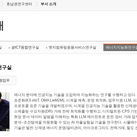
호남권연구센터
부서 소개
개
실
광ICT융합연구실
엣지컴퓨팅응용서비스연구실
에너지지능화연구
연구실
행업무
에너지 분야에 인공지능 기술을 도입하여 지능화하는 연구를 수행하고 있다. 에너
표준화(KS eIoT, OMA LwM2M), 시계열 예측, 운영 최적화, 업무지원 LL
프로토콜 표준 기술을 개발하였으며, 시계열 인공지능 기술을 활용한 신재생에
스케줄링·수요자원(DR)·거래 전략 최적화를 수행하고, 디지털트윈·CPS 기
현장 문서·데이터·알람을 이해하는 특화 LLM 에이전트로 운전·정비·거래 업
분석–조건탐색을 자동화할 수 있는 AI 자율실험실 기술을 연구한다. 시뮬레
기술은 발전·신재생 에너지 운영/설비관리, 마이크로그리드·전력거래, 철도·