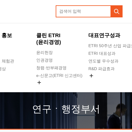
 홍보
클린 ETRI
대표연구성과
(윤리경영)
ETRI 50주년 산업 파
윤리헌장
ETRI 대표성과
인권경영
 체험관
연도별 우수성과
청렴·반부패경영
영상
R&D 파급효과
e-신문고(ETRI 신고센터)
지식공유플랫폼
공익신고
청렴포털 신고
고객의소리
연구ㆍ행정부서
수의계약 현황
부패징계 현황
감사결과공개