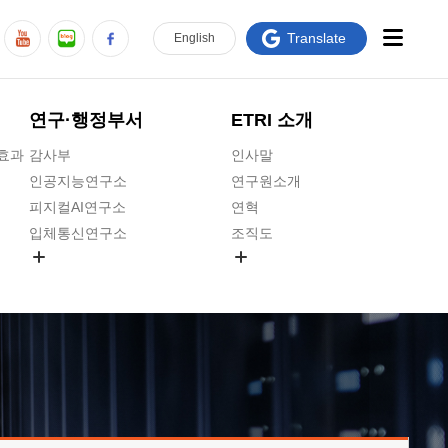
Translate
En
glish
연구·행정부서
ETRI 소개
급효과
감사부
인사말
인공지능연구소
연구원소개
피지컬AI연구소
연혁
입체통신연구소
조직도
공간미디어연구소
기타 공개정보
ADX융합연구소
원규 제·개정 예고
ICT전략연구소
연구원 고객헌장
인공지능안전연구소
ETRI CI
우주항공반도체전략연구단
주요업무연락처
대경권연구본부
찾아오시는길
호남권연구본부