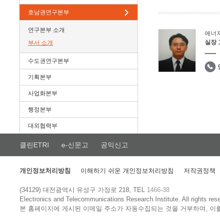
호남권연구본부
연구본부 소개
에너
실장
부서 소개
수도권연구본부
기획본부
사업화본부
행정본부
대외협력부
클린ETRI
e-신문고
공익신고
개인정보처리방침
이해하기 쉬운 개인정보처리방침
저작권정책
(34129) 대전광역시 유성구 가정로 218, TEL
1466-38
Electronics and Telecommunications Research Institute.
All rights res
본 홈페이지에 게시된 이메일 주소가 자동수집되는 것을 거부하며, 이