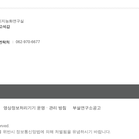
지지능화연구실
 고석갑
062-970-6677
연락처
영상정보처리기기 운영ㆍ관리 방침
부설연구소공고
erved.
를 위반시 정보통신망법에 의해 처벌됨을 유념하시기 바랍니다.