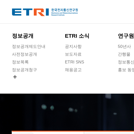
본문 바로가기
주요메뉴 바로가기
하단메뉴 바로가기
정보공개
ETRI 소식
연구원
정보공개제도안내
공지사항
50년사
사전정보공개
보도자료
간행물
정보목록
ETRI SNS
정보통신
정보공개청구
채용공고
홍보 동
경영공시
공공데이터개방
사업실명제