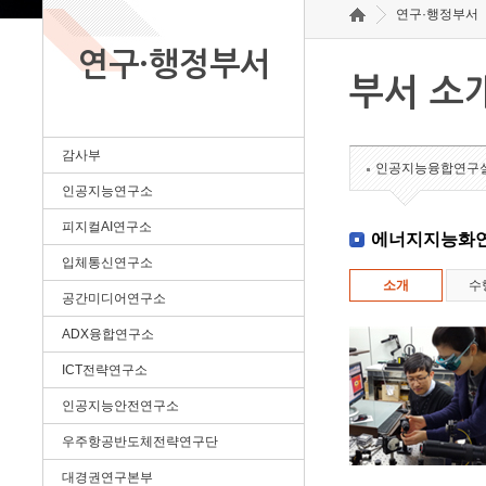
연구·행정부서
연구·행정부서
부서 소
감사부
인공지능융합연구
인공지능연구소
피지컬AI연구소
에너지지능화
입체통신연구소
소개
수
공간미디어연구소
ADX융합연구소
ICT전략연구소
인공지능안전연구소
우주항공반도체전략연구단
대경권연구본부