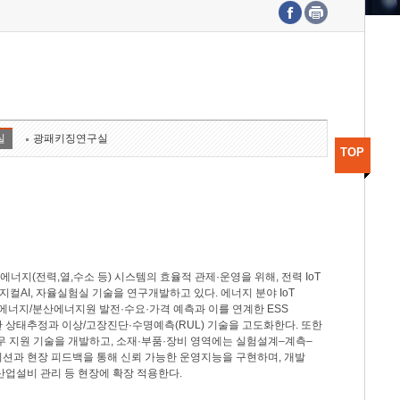
수도권연구본부
기획본부
사업화본부
행정본부
대외협력부
실
광패키징연구실
TOP
지(전력,열,수소 등) 시스템의 효율적 관제·운영을 위해, 전력 IoT
M, 피지컬AI, 자율실험실 기술을 연구개발하고 있다. 에너지 분야 IoT
너지/분산에너지원 발전·수요·가격 예측과 이를 연계한 ESS
반 상태추정과 이상/고장진단·수명예측(RUL) 기술을 고도화한다. 또한
무 지원 기술을 개발하고, 소재·부품·장비 영역에는 실험설계–계측–
이션과 현장 피드백을 통해 신뢰 가능한 운영지능을 구현하며, 개발
산업설비 관리 등 현장에 확장 적용한다.