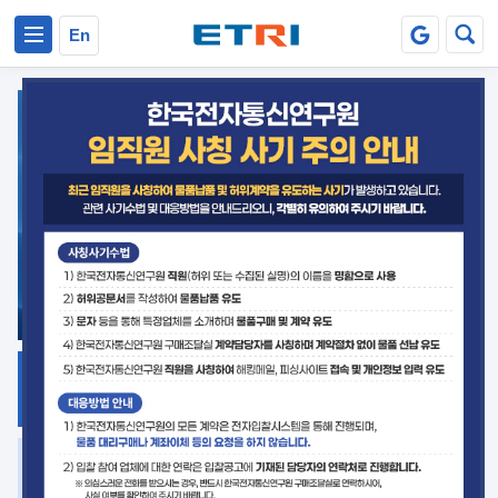
본문 바로가기
주요메뉴 바로가기
En
지식공유
ETRI 오픈소스
플랫폼
거버넌스 대응
발간자료