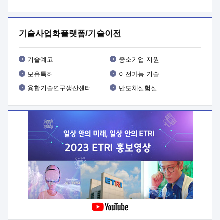
프로그램 개발
 상세이력ㅇ(붙 임1) 대상인력 A 상세이력ㅇ(붙
임2) 대상인력 B 상세이력
3. 신청방법 및 향후일정 등

신청방법: 이메일 (verdi@etri.re.kr)* <별첨양식>을 작성하여
기술사업화플랫폼/기술이전
제출
 문 의 처: ETRI사업화본부 기업성장지원부
기업성장지원전략실ㅇ오경석 책임 연구원 (T. 042-860-5076,
verdi@etri.re.kr)
 제출양식
ㅇ(별첨양식) ETRI연구인력
기술예고
중소기업 지원
현장지원 신청서 (기업)
보유특허
이전가능 기술
융합기술연구생산센터
반도체실험실