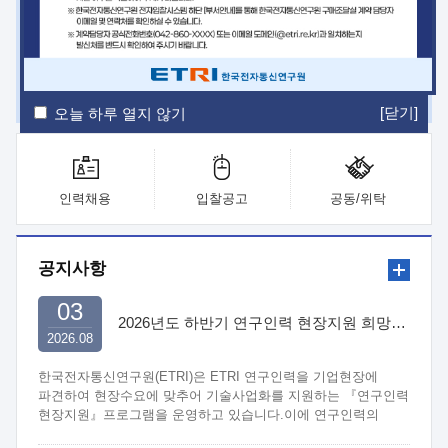
ETRI Insight
ETRI Journal
전자통신동향분석
ETRI 웹진
ETRI 간행물
전자도서관
[닫기]
오늘 하루 열지 않기
인력채용
입찰공고
공동/위탁
공지사항
03
2026년도 하반기 연구인력 현장지원 희망기업 신청/접수
2026.08
한국전자통신연구원(ETRI)은 ETRI 연구인력을 기업현장에
파견하여 현장수요에 맞추어 기술사업화를 지원하는 『연구인력
현장지원』프로그램을 운영하고 있습니다.이에 연구인력의
지원을 희망하는 중소.중견기업에서는 신청하여 주시기