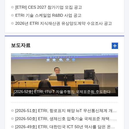
바랍니다.
2026년 8월 한국전자통신연구원장
1. 추진개요

추진목적: ETRI 인력을 기업현장에 파견. 기술지원을
[ETRI] CES 2027 참가기업 모집 공고
실시함으로써 ETRI 개발기술의 사업화를 지원하여
ETRI 기술 스케일업 R&BD 사업 공고
사업화성과를 극대화하고, 지원기업을 강견기업으로 육성하고자
함.
2026년 ETRI 지식재산권 유상양도계약 수요조사 공고
 신청자격: ETRI 협력기업 및 일반 ICT 중소기업*
협력기업: ETRI 창업/연구소기업, 기술이전/출자기업 등 ETRI
개발기술을 사업화하고자 하는 기업
 파견기간: 1년 이상
[최대 3년까지 연속지원 가능]* 연속지원은 지원완료 시점에서
보도자료
당해 지원실적과 차기 지원계획을 평가하여 결정
 기업부담:
연구인력 연봉기준 30 ~ 40%* (1년차) 연봉의 30%, (2 ~ 3년차)
연봉의 40%
 추진일정(1)희망기업 신청/접수(2)희망인력-
희망기업 매칭(3)현장조사/ 선정(심의)(4)협약체결(5)
기업파견8월 3일 ~ 14일
8월 17일 ~ 26일
9월초순
9월 중순
10월 이후* 상기일정은 희망인력-희망기업간 매칭 원활시를
가정한 것으로 상황에 따라 상당기간 일정이 지연될 수 있음. **
(1)희망인력-희망기업간 적합성이 낮다고 판단되거나, (2)
희망인력이 파견의사를 철회할 경우 후속 절차가 진행되지 않을
[2026-52호] ETRI, ITU-T 자율주행차 국제표준화 주도한다
수 있음.2. 현장지원 희망인력 및 상세이력
 희망인력
목록기술분야연구인력번호지원가능 기술반도체/
전자소자A반도체 소자(trasistor/diode) 제작 공정 전자소자 제작
[2026-51호] ETRI, 항로표지 해양 IoT 무선통신체계 개발 나선다
공정(FET / SBD 등 )유기물 반도체 소재 및 소자 설계, 합성 및
제작바이오센서 설계/제작토양/수질/가스 센서 설계/
[2026-50호] ETRI, 생체신호 압축기술 국제표준 채택...의료 AI 시대 연다
제작광소자응용B광 센서 및 응용 시스템시스템 제어 및 데이터
[2026-49호] ETRI, 대한민국 ICT 50년 역사를 담은 온라인 50년사 공개
처리FPGA 제어, VHDL 프로그램 개발Labview, Python, C