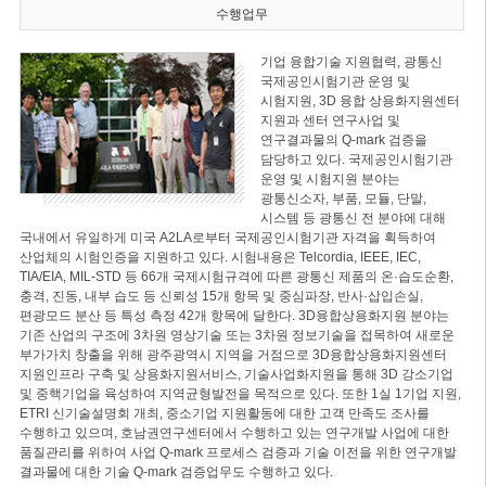
수행업무
기업 융합기술 지원협력, 광통신
국제공인시험기관 운영 및
시험지원, 3D 융합 상용화지원센터
지원과 센터 연구사업 및
연구결과물의 Q-mark 검증을
담당하고 있다. 국제공인시험기관
운영 및 시험지원 분야는
광통신소자, 부품, 모듈, 단말,
시스템 등 광통신 전 분야에 대해
국내에서 유일하게 미국 A2LA로부터 국제공인시험기관 자격을 획득하여
산업체의 시험인증을 지원하고 있다. 시험내용은 Telcordia, IEEE, IEC,
TIA/EIA, MIL-STD 등 66개 국제시험규격에 따른 광통신 제품의 온·습도순환,
충격, 진동, 내부 습도 등 신뢰성 15개 항목 및 중심파장, 반사·삽입손실,
편광모드 분산 등 특성 측정 42개 항목에 달한다. 3D융합상용화지원 분야는
기존 산업의 구조에 3차원 영상기술 또는 3차원 정보기술을 접목하여 새로운
부가가치 창출을 위해 광주광역시 지역을 거점으로 3D융합상용화지원센터
지원인프라 구축 및 상용화지원서비스, 기술사업화지원을 통해 3D 강소기업
및 중핵기업을 육성하여 지역균형발전을 목적으로 있다. 또한 1실 1기업 지원,
ETRI 신기술설명회 개최, 중소기업 지원활동에 대한 고객 만족도 조사를
수행하고 있으며, 호남권연구센터에서 수행하고 있는 연구개발 사업에 대한
품질관리를 위하여 사업 Q-mark 프로세스 검증과 기술 이전을 위한 연구개발
결과물에 대한 기술 Q-mark 검증업무도 수행하고 있다.