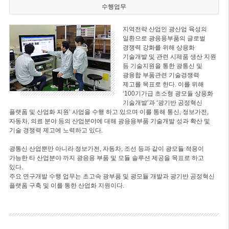
수행업무
지역전략 산업인 광산업 육성의
일환으로 광응용부품의 글로벌
경쟁력 강화를 위해 상용화
기술개발 및 관련 시제품 생산 지원
등 기술지원을 통한 광통신 및
광융합 부품관련 기술경쟁력
제고를 목표로 한다. 이를 위해
‘100기가급 초소형 광모듈 상용화
기술개발’과 ‘광기반 공정혁신
플랫폼 및 산업화 지원’ 사업을 수행 하고 있으며 이를 통해 통신, 정보가전,
자동차, 의료 분야 등의 산업분야에 대해 광응용부품 기술개발 성과 확산 및
기술 경쟁력 제고에 노력하고 있다.
광통신 산업뿐만 아니라 정보가전, 자동차, 조선 등과 같이 광모듈 적용이
가능한 타 산업분야 까지 광응용 부품 및 모듈 솔루션 제공을 목표로 하고
있다.
주요 연구개발 수행 업무는 초고속 광부품 및 광모듈 개발과 광기반 공정혁신
플랫폼 구축 및 이를 통한 산업화 지원이다.