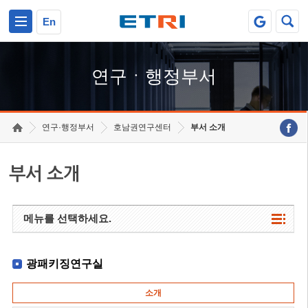
본문 바로가기
주요메뉴 바로가기
하단메뉴 바로가기
En
연구ㆍ행정부서
연구·행정부서
호남권연구센터
부서 소개
부서 소개
메뉴를 선택하세요.
광패키징연구실
소개