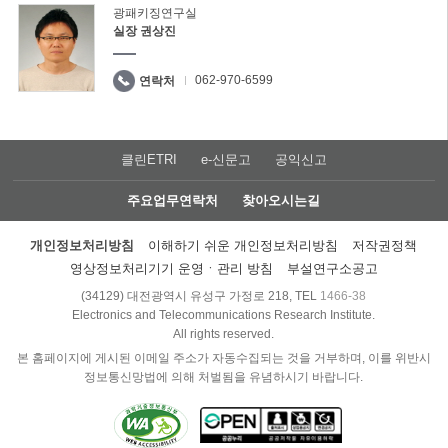
광패키징연구실
실장 권상진
062-970-6599
연락처
클린ETRI
e-신문고
공익신고
주요업무연락처
찾아오시는길
개인정보처리방침
이해하기 쉬운 개인정보처리방침
저작권정책
영상정보처리기기 운영ㆍ관리 방침
부설연구소공고
(34129) 대전광역시 유성구 가정로 218, TEL
1466-38
Electronics and Telecommunications Research Institute.
All rights reserved.
본 홈페이지에 게시된 이메일 주소가 자동수집되는 것을 거부하며, 이를 위반시
정보통신망법에 의해 처벌됨을 유념하시기 바랍니다.