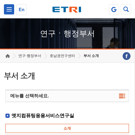
본문 바로가기
주요메뉴 바로가기
하단메뉴 바로가기
En
연구ㆍ행정부서
연구·행정부서
호남권연구센터
부서 소개
부서 소개
메뉴를 선택하세요.
엣지컴퓨팅응용서비스연구실
소개