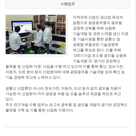
수행업무
지역전략 산업인 광산업 육성의
일환으로 광응용부품의 글로벌
경쟁력 강화를 위해 상용화
기술개발 및 관련 시제품 생산 지원
등 기술지원을 통한 광통신 및
광융합 부품관련 기술경쟁력
제고를 목표로 한다. 이를 위해
‘100기가급 초소형 광모듈 상용화
기술개발’과 ‘광기반 공정혁신
플랫폼 및 산업화 지원’ 사업을 수행 하고 있으며 이를 통해 통신, 정보가전,
자동차, 의료 분야 등의 산업분야에 대해 광응용부품 기술개발 성과 확산 및
기술 경쟁력 제고에 노력하고 있다.
광통신 산업뿐만 아니라 정보가전, 자동차, 조선 등과 같이 광모듈 적용이
가능한 타 산업분야 까지 광응용 부품 및 모듈 솔루션 제공을 목표로 하고
있다.
주요 연구개발 수행 업무는 초고속 광부품 및 광모듈 개발과 광기반 공정혁신
플랫폼 구축 및 이를 통한 산업화 지원이다.