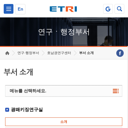
본문 바로가기
주요메뉴 바로가기
하단메뉴 바로가기
En
연구ㆍ행정부서
연구·행정부서
호남권연구센터
부서 소개
부서 소개
메뉴를 선택하세요.
광패키징연구실
소개