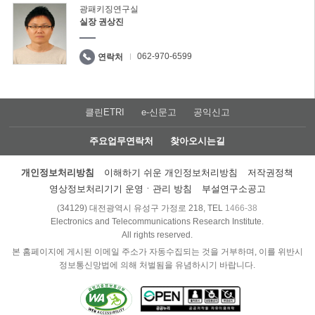
광패키징연구실
실장 권상진
062-970-6599
연락처
클린ETRI
e-신문고
공익신고
주요업무연락처
찾아오시는길
개인정보처리방침
이해하기 쉬운 개인정보처리방침
저작권정책
영상정보처리기기 운영ㆍ관리 방침
부설연구소공고
(34129) 대전광역시 유성구 가정로 218, TEL
1466-38
Electronics and Telecommunications Research Institute.
All rights reserved.
본 홈페이지에 게시된 이메일 주소가 자동수집되는 것을 거부하며, 이를 위반시
정보통신망법에 의해 처벌됨을 유념하시기 바랍니다.