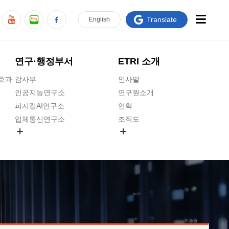
Translate
En
glish
연구·행정부서
ETRI 소개
급효과
감사부
인사말
인공지능연구소
연구원소개
피지컬AI연구소
연혁
입체통신연구소
조직도
공간미디어연구소
기타 공개정보
ADX융합연구소
원규 제·개정 예고
ICT전략연구소
연구원 고객헌장
인공지능안전연구소
ETRI CI
우주항공반도체전략연구단
주요업무연락처
대경권연구본부
찾아오시는길
호남권연구본부