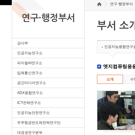
연구·행정부서
연구·행정부서
부서 소
감사부
인공지능융합연구
인공지능연구소
피지컬AI연구소
엣지컴퓨팅응
입체통신연구소
소개
수
공간미디어연구소
ADX융합연구소
ICT전략연구소
인공지능안전연구소
우주항공반도체전략연구단
대경권연구본부