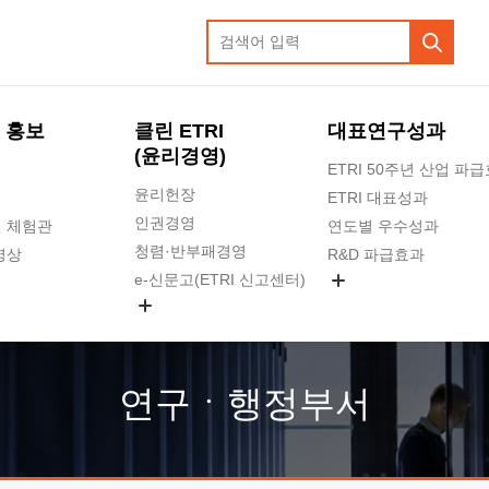
 홍보
클린 ETRI
대표연구성과
(윤리경영)
ETRI 50주년 산업 파
윤리헌장
ETRI 대표성과
인권경영
 체험관
연도별 우수성과
청렴·반부패경영
영상
R&D 파급효과
e-신문고(ETRI 신고센터)
지식공유플랫폼
공익신고
청렴포털 신고
고객의소리
연구ㆍ행정부서
수의계약 현황
부패징계 현황
감사결과공개