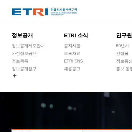
본문 바로가기
주요메뉴 바로가기
하단메뉴 바로가기
정보공개
ETRI 소식
연구원
정보공개제도안내
공지사항
50년사
사전정보공개
보도자료
간행물
정보목록
ETRI SNS
정보통신
정보공개청구
채용공고
홍보 동
경영공시
공공데이터개방
사업실명제