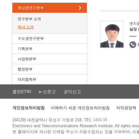
호남권연구본부
연구본부 소개
엣지
부서 소개
실장
수도권연구본부
기획본부
사업화본부
행정본부
대외협력부
클린ETRI
e-신문고
공익신고
개인정보처리방침
이해하기 쉬운 개인정보처리방침
저작권정책
(34129) 대전광역시 유성구 가정로 218, TEL
1466-38
Electronics and Telecommunications Research Institute.
All rights res
본 홈페이지에 게시된 이메일 주소가 자동수집되는 것을 거부하며, 이