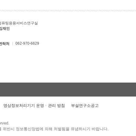
컴퓨팅응용서비스연구실
 김재인
062-970-6629
연락처
영상정보처리기기 운영ㆍ관리 방침
부설연구소공고
erved.
를 위반시 정보통신망법에 의해 처벌됨을 유념하시기 바랍니다.