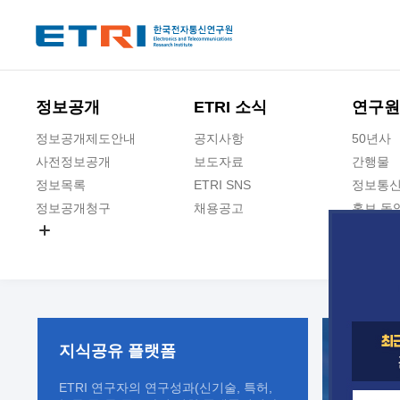
본문 바로가기
주요메뉴 바로가기
정보공개
ETRI 소식
연구원
정보공개제도안내
공지사항
50년사
사전정보공개
보도자료
간행물
정보목록
ETRI SNS
정보통신
정보공개청구
채용공고
홍보 동
경영공시
공공데이터개방
사업실명제
지식공유
플랫폼
ETRI 연구자의 연구성과(신기술, 특허,