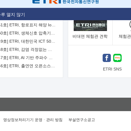
[2026-52호] ETRI, ITU-T 자율주행차 국제표준화 주도한다
루 열지 않기
[2026-51호] ETRI, 항로표지 해양 IoT 무선통신체계 개발 나선다
[2026-50호] ETRI, 생체신호 압축기술 국제표준 채택...의료 AI 시대 연다
비대면
체험관 견학
체험관
[2026-49호] ETRI, 대한민국 ICT 50년 역사를 담은 온라인 50년사 공개
[2026-48호] ETRI, 감염 걱정없는 공중 터치 인터페이스 시대 연다
[2026-47호] ETRI, AI 기반 주파수 예측기술 국제표준 이끌어
[2026-46호] ETRI, 출연연 오픈소스 협의체 '범출연연'으로 확대 운영
ETRI SNS
영상정보처리기기 운영ㆍ관리 방침
부설연구소공고