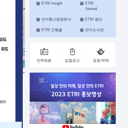
ETRI Insight
ETRI
수도권연구본부
Journal
기획본부
사업화본부
전자통신동향분석
ETRI 웹진
행정본부
ETRI 간행물
전자도서관
대외협력부
인력채용
입찰공고
공동/위탁
이전
업 지원
능 기술
체실험실