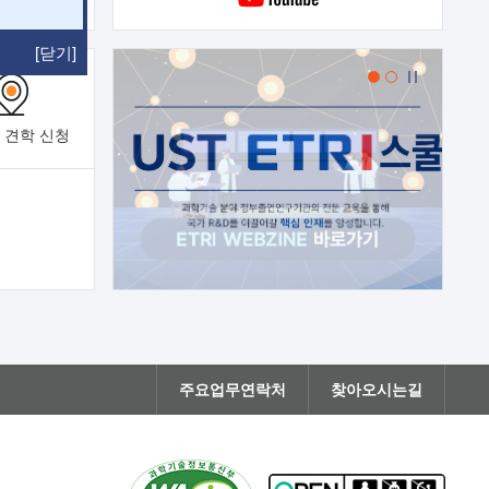
[닫기]
 견학
신청
주요업무연락처
찾아오시는길