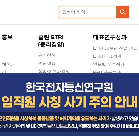
 홍보
클린 ETRI
대표연구성과
(윤리경영)
ETRI 50주년 산업 파
윤리헌장
ETRI 대표성과
인권경영
 체험관
연도별 우수성과
청렴·반부패경영
영상
R&D 파급효과
e-신문고(ETRI 신고센터)
지식공유플랫폼
공익신고
청렴포털 신고
고객의소리
수의계약 현황
부패징계 현황
감사결과공개