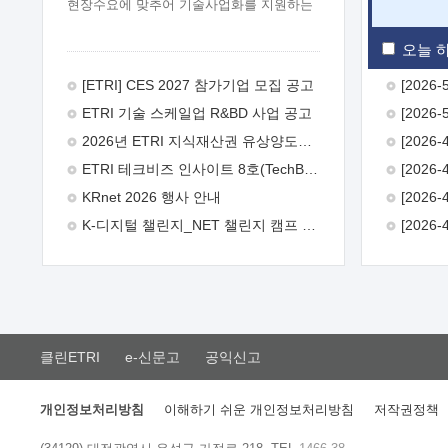
현장수요에 맞추어 기술사업화를 지원하는
『연구인력 현장지원』프로그램을
운영하고 있습니다.이에 연구인력의 지원을
오늘 하
희망하는 중소.중견기업에서는 신청하여
주시기 바랍니다.
2026년 8월
[ETRI] CES 2027 참가기업 모집 공고
한국전자통신연구원장
1. 추진개요

ETRI 기술 스케일업 R&BD 사업 공고
추진목적: ETRI 인력을 기업현장에 파견.
기술지원을 실시함으로써 ETRI 개발기술의
2026년 ETRI 지식재산권 유상양도계약 수요조사 공고
사업화를 지원하여 사업화성과를
ETRI 테크비즈 인사이트 8호(TechBiz Insight Vol.8) 발간
극대화하고, 지원기업을 강견기업으로
육성하고자 함.
 신청자격: ETRI
KRnet 2026 행사 안내
협력기업 및 일반 ICT 중소기업* 협력기업:
K-디지털 챌린지_NET 챌린지 캠프 시즌13 안내
ETRI 창업/연구소기업, 기술이전/출자기업
등 ETRI 개발기술을 사업화하고자 하는
기업
 파견기간: 1년 이상 [최대 3년까지
연속지원 가능]* 연속지원은 지원완료
시점에서 당해 지원실적과 차기 지원계획을
평가하여 결정
 기업부담: 연구인력
연봉기준 30 ~ 40%* (1년차) 연봉의 30%,
클린ETRI
e-신문고
공익신고
(2 ~ 3년차) 연봉의 40%
 추진일정(1)
희망기업 신청/접수(2)희망인력-희망기업
매칭(3)현장조사/ 선정(심의)(4)협약체결
개인정보처리방침
이해하기 쉬운 개인정보처리방침
저작권정책
(5)기업파견8월 3일 ~ 14일
8월 17일 ~
26일
9월초순
9월 중순
10월 이후*