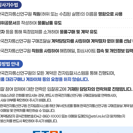
료
기술사업화플랫폼/기술
기술예고
중소기
보유특허
이전가
융합기술연구생산센터
반도