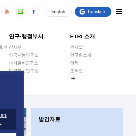
En
glish
Translate
연구·행정부서
ETRI 소개
급효과
감사부
인사말
인공지능연구소
연구원소개
피지컬AI연구소
연혁
입체통신연구소
조직도
공간미디어연구소
기타 공개정보
ADX융합연구소
원규 제·개정 예고
ICT전략연구소
연구원 고객헌장
인공지능안전연구소
ETRI CI
우주항공반도체전략연구단
주요업무연락처
발간자료
대경권연구본부
찾아오시는길
호남권연구본부