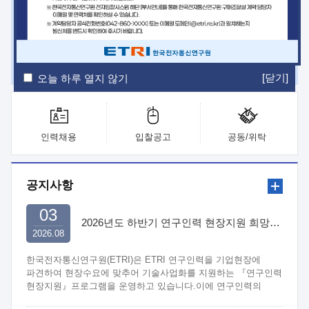
ETRI Insight
ETRI Journal
전자통신동향분석
ETRI 웹진
ETRI 간행물
전자도서관
[닫기]
오늘 하루 열지 않기
인력채용
입찰공고
공동/위탁
공지사항
03
2026년도 하반기 연구인력 현장지원 희망기업 신청/접수
2026.08
한국전자통신연구원(ETRI)은 ETRI 연구인력을 기업현장에
파견하여 현장수요에 맞추어 기술사업화를 지원하는 『연구인력
현장지원』프로그램을 운영하고 있습니다.이에 연구인력의
지원을 희망하는 중소.중견기업에서는 신청하여 주시기