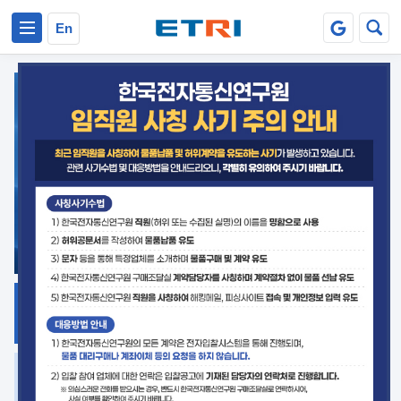
본문 바로가기
주요메뉴 바로가기
En
지식공유
ETRI 오픈소스
플랫폼
거버넌스 대응
발간자료