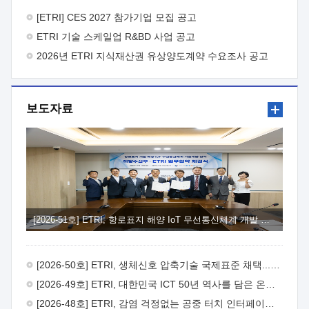
바랍니다.
2026년 8월 한국전자통신연구원장
1. 추진개요

추진목적: ETRI 인력을 기업현장에 파견. 기술지원을
[ETRI] CES 2027 참가기업 모집 공고
실시함으로써 ETRI 개발기술의 사업화를 지원하여
ETRI 기술 스케일업 R&BD 사업 공고
사업화성과를 극대화하고, 지원기업을 강견기업으로 육성하고자
함.
2026년 ETRI 지식재산권 유상양도계약 수요조사 공고
 신청자격: ETRI 협력기업 및 일반 ICT 중소기업*
협력기업: ETRI 창업/연구소기업, 기술이전/출자기업 등 ETRI
개발기술을 사업화하고자 하는 기업
 파견기간: 1년 이상
[최대 3년까지 연속지원 가능]* 연속지원은 지원완료 시점에서
보도자료
당해 지원실적과 차기 지원계획을 평가하여 결정
 기업부담:
연구인력 연봉기준 30 ~ 40%* (1년차) 연봉의 30%, (2 ~ 3년차)
연봉의 40%
 추진일정(1)희망기업 신청/접수(2)희망인력-
희망기업 매칭(3)현장조사/ 선정(심의)(4)협약체결(5)
기업파견8월 3일 ~ 14일
8월 17일 ~ 26일
9월초순
9월 중순
10월 이후* 상기일정은 희망인력-희망기업간 매칭 원활시를
가정한 것으로 상황에 따라 상당기간 일정이 지연될 수 있음. **
(1)희망인력-희망기업간 적합성이 낮다고 판단되거나, (2)
희망인력이 파견의사를 철회할 경우 후속 절차가 진행되지 않을
[2026-51호] ETRI, 항로표지 해양 IoT 무선통신체계 개발 나선다
수 있음.2. 현장지원 희망인력 및 상세이력
 희망인력
목록기술분야연구인력번호지원가능 기술반도체/
전자소자A반도체 소자(trasistor/diode) 제작 공정 전자소자 제작
[2026-50호] ETRI, 생체신호 압축기술 국제표준 채택...의료 AI 시대 연다
공정(FET / SBD 등 )유기물 반도체 소재 및 소자 설계, 합성 및
제작바이오센서 설계/제작토양/수질/가스 센서 설계/
[2026-49호] ETRI, 대한민국 ICT 50년 역사를 담은 온라인 50년사 공개
제작광소자응용B광 센서 및 응용 시스템시스템 제어 및 데이터
[2026-48호] ETRI, 감염 걱정없는 공중 터치 인터페이스 시대 연다
처리FPGA 제어, VHDL 프로그램 개발Labview, Python, C