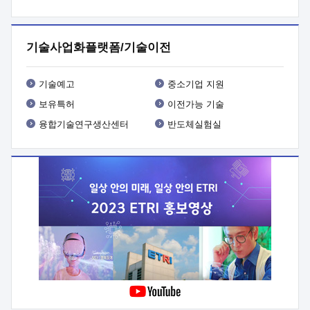
프로그램 개발
 상세이력ㅇ(붙 임1) 대상인력 A 상세이력ㅇ(붙
임2) 대상인력 B 상세이력
3. 신청방법 및 향후일정 등

신청방법: 이메일 (verdi@etri.re.kr)* <별첨양식>을 작성하여
기술사업화플랫폼/기술이전
제출
 문 의 처: ETRI사업화본부 기업성장지원부
기업성장지원전략실ㅇ오경석 책임 연구원 (T. 042-860-5076,
verdi@etri.re.kr)
 제출양식
ㅇ(별첨양식) ETRI연구인력
기술예고
중소기업 지원
현장지원 신청서 (기업)
보유특허
이전가능 기술
융합기술연구생산센터
반도체실험실