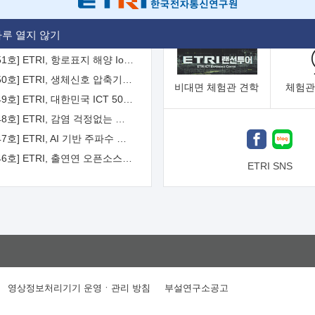
[2026-52호] ETRI, ITU-T 자율주행차 국제표준화 주도한다
루 열지 않기
[2026-51호] ETRI, 항로표지 해양 IoT 무선통신체계 개발 나선다
[2026-50호] ETRI, 생체신호 압축기술 국제표준 채택...의료 AI 시대 연다
비대면
체험관 견학
체험관
[2026-49호] ETRI, 대한민국 ICT 50년 역사를 담은 온라인 50년사 공개
[2026-48호] ETRI, 감염 걱정없는 공중 터치 인터페이스 시대 연다
[2026-47호] ETRI, AI 기반 주파수 예측기술 국제표준 이끌어
[2026-46호] ETRI, 출연연 오픈소스 협의체 '범출연연'으로 확대 운영
ETRI SNS
영상정보처리기기 운영ㆍ관리 방침
부설연구소공고