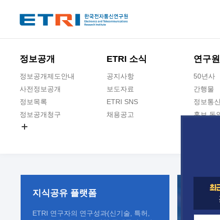
본문 바로가기
주요메뉴 바로가기
정보공개
ETRI 소식
연구원
정보공개제도안내
공지사항
50년사
사전정보공개
보도자료
간행물
정보목록
ETRI SNS
정보통신
정보공개청구
채용공고
홍보 동
경영공시
공공데이터개방
사업실명제
지식공유
플랫폼
ETRI 연구자의 연구성과(신기술, 특허,