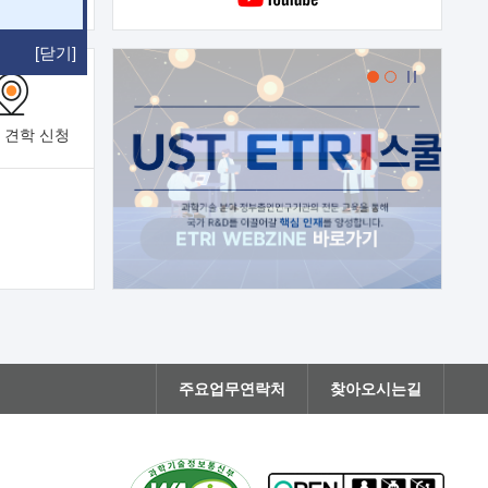
[닫기]
 견학
신청
주요업무연락처
찾아오시는길