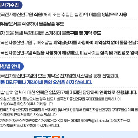
료
기술사업화플랫폼/기술
기술예고
중소기
보유특허
이전가
융합기술연구생산센터
반도