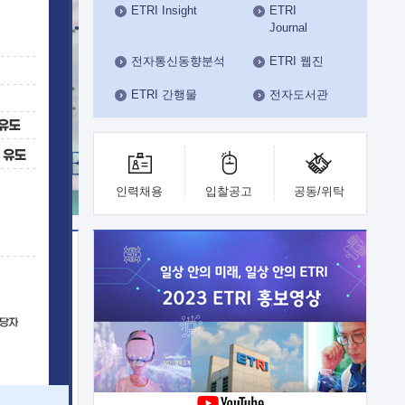
ETRI Insight
ETRI
수도권연구본부
Journal
기획본부
사업화본부
전자통신동향분석
ETRI 웹진
행정본부
ETRI 간행물
전자도서관
대외협력부
인력채용
입찰공고
공동/위탁
이전
업 지원
능 기술
체실험실