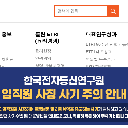
 홍보
클린 ETRI
대표연구성과
(윤리경영)
ETRI 50주년 산업 파
윤리헌장
ETRI 대표성과
인권경영
 체험관
연도별 우수성과
청렴·반부패경영
영상
R&D 파급효과
e-신문고(ETRI 신고센터)
지식공유플랫폼
공익신고
청렴포털 신고
고객의소리
수의계약 현황
부패징계 현황
감사결과공개