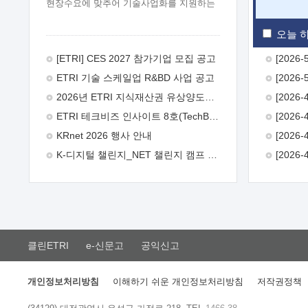
현장수요에 맞추어 기술사업화를 지원하는
『연구인력 현장지원』프로그램을
운영하고 있습니다.이에 연구인력의 지원을
오늘 하
희망하는 중소.중견기업에서는 신청하여
주시기 바랍니다.
2026년 8월
[ETRI] CES 2027 참가기업 모집 공고
한국전자통신연구원장
1. 추진개요

ETRI 기술 스케일업 R&BD 사업 공고
추진목적: ETRI 인력을 기업현장에 파견.
기술지원을 실시함으로써 ETRI 개발기술의
2026년 ETRI 지식재산권 유상양도계약 수요조사 공고
사업화를 지원하여 사업화성과를
ETRI 테크비즈 인사이트 8호(TechBiz Insight Vol.8) 발간
극대화하고, 지원기업을 강견기업으로
육성하고자 함.
 신청자격: ETRI
KRnet 2026 행사 안내
협력기업 및 일반 ICT 중소기업* 협력기업:
K-디지털 챌린지_NET 챌린지 캠프 시즌13 안내
ETRI 창업/연구소기업, 기술이전/출자기업
등 ETRI 개발기술을 사업화하고자 하는
기업
 파견기간: 1년 이상 [최대 3년까지
연속지원 가능]* 연속지원은 지원완료
시점에서 당해 지원실적과 차기 지원계획을
평가하여 결정
 기업부담: 연구인력
연봉기준 30 ~ 40%* (1년차) 연봉의 30%,
클린ETRI
e-신문고
공익신고
(2 ~ 3년차) 연봉의 40%
 추진일정(1)
희망기업 신청/접수(2)희망인력-희망기업
매칭(3)현장조사/ 선정(심의)(4)협약체결
개인정보처리방침
이해하기 쉬운 개인정보처리방침
저작권정책
(5)기업파견8월 3일 ~ 14일
8월 17일 ~
26일
9월초순
9월 중순
10월 이후*