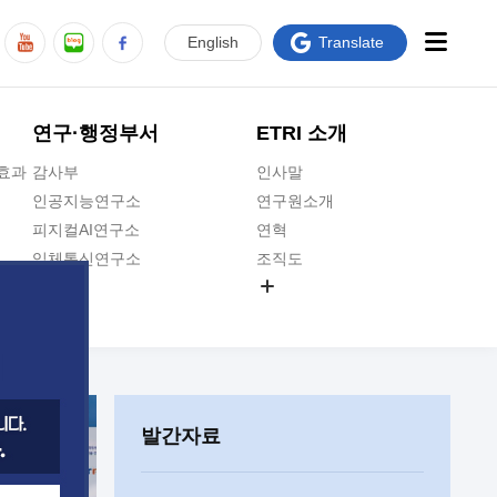
En
glish
Translate
연구·행정부서
ETRI 소개
급효과
감사부
인사말
인공지능연구소
연구원소개
피지컬AI연구소
연혁
입체통신연구소
조직도
공간미디어연구소
기타 공개정보
ADX융합연구소
원규 제·개정 예고
ICT전략연구소
연구원 고객헌장
인공지능안전연구소
ETRI CI
우주항공반도체전략연구단
주요업무연락처
발간자료
대경권연구본부
찾아오시는길
호남권연구본부