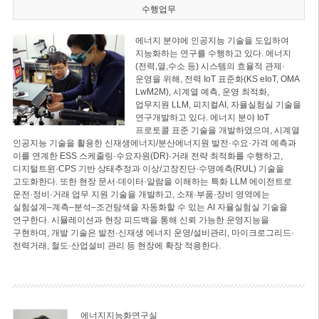
수행업무
에너지 분야에 인공지능 기술을 도입하여
지능화하는 연구를 수행하고 있다. 에너지
(전력,열,수소 등) 시스템의 효율적 관제·
운영을 위해, 전력 IoT 표준화(KS eIoT, OMA
LwM2M), 시계열 예측, 운영 최적화,
업무지원 LLM, 피지컬AI, 자율실험실 기술을
연구개발하고 있다. 에너지 분야 IoT
프로토콜 표준 기술을 개발하였으며, 시계열
인공지능 기술을 활용한 신재생에너지/분산에너지원 발전·수요·가격 예측과
이를 연계한 ESS 스케줄링·수요자원(DR)·거래 전략 최적화를 수행하고,
디지털트윈·CPS 기반 상태추정과 이상/고장진단·수명예측(RUL) 기술을
고도화한다. 또한 현장 문서·데이터·알람을 이해하는 특화 LLM 에이전트로
운전·정비·거래 업무 지원 기술을 개발하고, 소재·부품·장비 영역에는
실험설계–계측–분석–조건탐색을 자동화할 수 있는 AI 자율실험실 기술을
연구한다. 시뮬레이션과 현장 피드백을 통해 신뢰 가능한 운영지능을
구현하며, 개발 기술은 발전·신재생 에너지 운영/설비관리, 마이크로그리드·
전력거래, 철도·산업설비 관리 등 현장에 확장 적용한다.
에너지지능화연구실