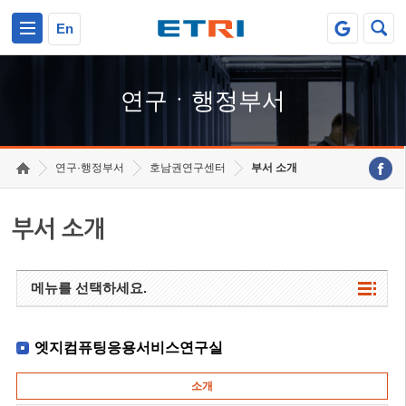
본문 바로가기
주요메뉴 바로가기
하단메뉴 바로가기
En
연구ㆍ행정부서
연구·행정부서
호남권연구센터
부서 소개
부서 소개
메뉴를 선택하세요.
엣지컴퓨팅응용서비스연구실
소개