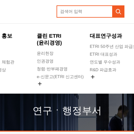
 홍보
클린 ETRI
대표연구성과
(윤리경영)
ETRI 50주년 산업 파
윤리헌장
ETRI 대표성과
인권경영
 체험관
연도별 우수성과
청렴·반부패경영
영상
R&D 파급효과
e-신문고(ETRI 신고센터)
지식공유플랫폼
공익신고
청렴포털 신고
고객의소리
연구ㆍ행정부서
수의계약 현황
부패징계 현황
감사결과공개