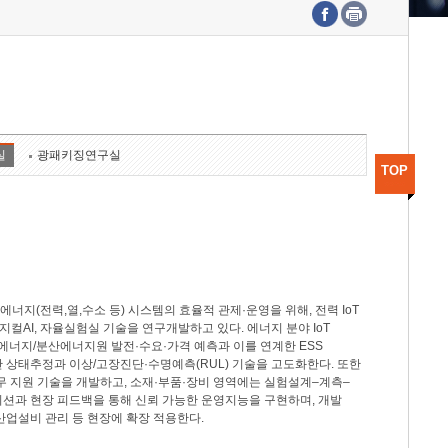
수도권연구본부
기획본부
사업화본부
행정본부
대외협력부
실
광패키징연구실
TOP
지(전력,열,수소 등) 시스템의 효율적 관제·운영을 위해, 전력 IoT
M, 피지컬AI, 자율실험실 기술을 연구개발하고 있다. 에너지 분야 IoT
너지/분산에너지원 발전·수요·가격 예측과 이를 연계한 ESS
반 상태추정과 이상/고장진단·수명예측(RUL) 기술을 고도화한다. 또한
무 지원 기술을 개발하고, 소재·부품·장비 영역에는 실험설계–계측–
이션과 현장 피드백을 통해 신뢰 가능한 운영지능을 구현하며, 개발
산업설비 관리 등 현장에 확장 적용한다.