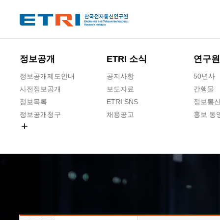
본문 바로가기
주요메뉴 바로가기
하단메뉴 바로가기
정보공개
ETRI 소식
연구원
정보공개제도안내
공지사항
50년사
사전정보공개
보도자료
간행물
정보목록
ETRI SNS
정보통신
정보공개청구
채용공고
홍보 동
경영공시
공공데이터개방
사업실명제