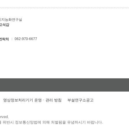
지지능화연구실
 고석갑
062-970-6677
연락처
영상정보처리기기 운영ㆍ관리 방침
부설연구소공고
erved.
를 위반시 정보통신망법에 의해 처벌됨을 유념하시기 바랍니다.