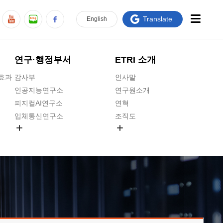
Translate
En
glish
연구·행정부서
ETRI 소개
급효과
감사부
인사말
인공지능연구소
연구원소개
피지컬AI연구소
연혁
입체통신연구소
조직도
공간미디어연구소
기타 공개정보
ADX융합연구소
원규 제·개정 예고
ICT전략연구소
연구원 고객헌장
인공지능안전연구소
ETRI CI
우주항공반도체전략연구단
주요업무연락처
대경권연구본부
찾아오시는길
호남권연구본부