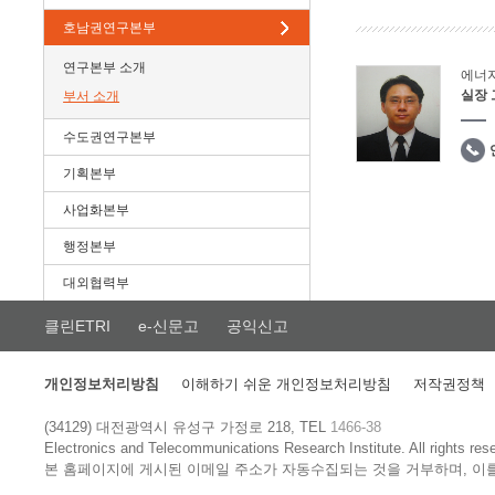
호남권연구본부
연구본부 소개
에너
실장
부서 소개
수도권연구본부
기획본부
사업화본부
행정본부
대외협력부
클린ETRI
e-신문고
공익신고
개인정보처리방침
이해하기 쉬운 개인정보처리방침
저작권정책
(34129) 대전광역시 유성구 가정로 218, TEL
1466-38
Electronics and Telecommunications Research Institute.
All rights res
본 홈페이지에 게시된 이메일 주소가 자동수집되는 것을 거부하며, 이