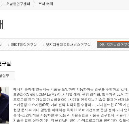
호남권연구센터
부서 소개
개
실
광ICT융합연구실
엣지컴퓨팅응용서비스연구실
에너지지능화연구
연구실
행업무
에너지 분야에 인공지능 기술을 도입하여 지능화하는 연구를 수행하고 있다. 에너
표준화(KS eIoT, OMA LwM2M), 시계열 예측, 운영 최적화, 업무지원 LL
프로토콜 표준 기술을 개발하였으며, 시계열 인공지능 기술을 활용한 신재생에
스케줄링·수요자원(DR)·거래 전략 최적화를 수행하고, 디지털트윈·CPS 기
현장 문서·데이터·알람을 이해하는 특화 LLM 에이전트로 운전·정비·거래 업
분석–조건탐색을 자동화할 수 있는 AI 자율실험실 기술을 연구한다. 시뮬레
기술은 발전·신재생 에너지 운영/설비관리, 마이크로그리드·전력거래, 철도·