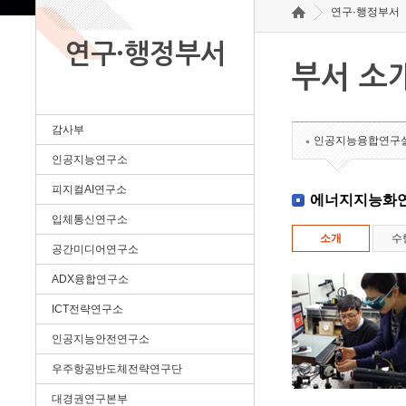
연구·행정부서
연구·행정부서
부서 소
감사부
인공지능융합연구
인공지능연구소
피지컬AI연구소
에너지지능화
입체통신연구소
소개
수
공간미디어연구소
ADX융합연구소
ICT전략연구소
인공지능안전연구소
우주항공반도체전략연구단
대경권연구본부